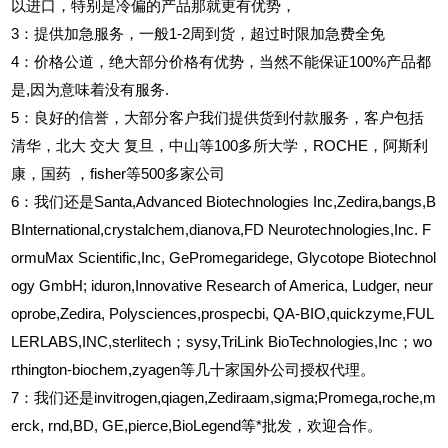
以进口，特别是冷偏的产品那就更有优势，
3
：提供加急服务，一般1-2周到货，超过时限加急费全免
4
：价格公道，绝大部分价格有优势，当然不能保证100%产品都
是,因为意味着没有服务.
5
：良好的信誉，大部分客户我们提供货到付款服务，客户包括
清华，北大
交大
复旦，中山等100多所大学，ROCHE，阿斯利
康，国药
，fisher等500多家公司
6
：我们还是Santa,Advanced Biotechnologies Inc,Zedira,bangs,B
BInternational,crystalchem,dianova,FD Neurotechnologies,Inc. F
ormuMax Scientific,Inc, GePromegaridege, Glycotope Biotechnol
ogy GmbH; iduron,Innovative Research of America, Ludger, neur
oprobe,Zedira, Polysciences,prospecbi, QA-BIO,quickzyme,FUL
LERLABS,INC,sterlitech；sysy,TriLink BioTechnologies,Inc；wo
rthington-biochem,zyagen等几十家国外公司授权代理。
7：我们还是invitrogen,qiagen,Zediraam,sigma;Promega,roche,m
erck, rnd,BD, GE,pierce,BioLegend等*批发，欢迎合作。