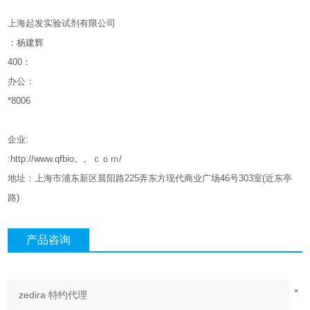
上海起发实验试剂有限公司
：杨建辉
400
：
办公：
*8006
企业
:
:http://www.qfbio。。ｃｏｍ/
地址：上海市浦东新区晨阳路
225
弄东方现代商业广场
46
号
303
室
(
近东亭
路
)
产品咨询