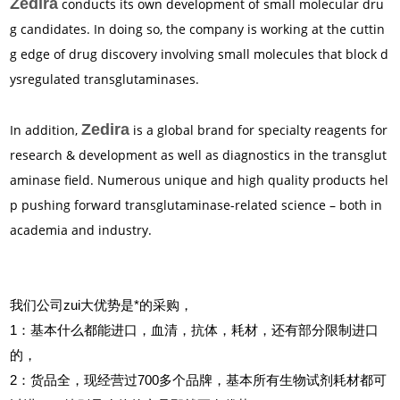
Zedira
conducts its own development of small molecular dru
g candidates. In doing so, the company is working at the cuttin
g edge of drug discovery involving small molecules that block d
ysregulated transglutaminases.
Zedira
In addition,
is a global brand for specialty reagents for
research & development as well as diagnostics in the transglut
aminase field. Numerous unique and high quality products hel
p pushing forward transglutaminase-related science – both in
academia and industry.
我们公司zui大优势是*的采购，
1
：基本什么都能进口，血清，抗体，耗材，还有部分限制进口
的，
2
：货品全，现经营过700多个品牌，基本所有生物试剂耗材都可