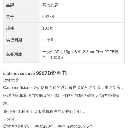
品牌
其他品牌
货号
9927B
规格
100盒
供货周期
一个月
一次性AFN 15g x 3.9“,2.8mmFlex PTFE咬
主要用途
合（100盒）
9927B说明书
cadencescience
动物饲养
CadenceScience®动物喂养针的设计旨在满足药理学家，毒理学家，
病理学家和其他与实验动物一起工作的生物医学研究人员的特殊需
求。
我们提供5种用于口服灌胃程序的动物饲养针：
一次性
柔性塑料喂食针（每盒100个，每个无菌袋20个5个）