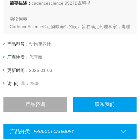
简要描述：
cadencescience 9927B说明书
动物饲养
CadenceScience®动物喂养针的设计旨在满足药理学家，毒理
学家，病理学家和其他与实验动物一起工作的生物医学研究人
员的特殊需求。
产品型号：
动物喂养针
厂商性质：
代理商
一次性AFN 15G X 3.9“，2.8MMFLEX PTFE咬合（100盒）
$ 295.00
更新时间：
2026-01-03
SKU：
访 问 量：
2905
9927B
产品咨询
联系我们
产品分类
PRODUCT CATEGORY