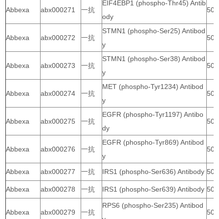
EIF4EBP1 (phospho-Thr45) Antib
Abbexa
abx000271
一抗
50 
ody
STMN1 (phospho-Ser25) Antibod
Abbexa
abx000272
一抗
50 
y
STMN1 (phospho-Ser38) Antibod
Abbexa
abx000273
一抗
50 
y
MET (phospho-Tyr1234) Antibod
Abbexa
abx000274
一抗
50 
y
EGFR (phospho-Tyr1197) Antibo
Abbexa
abx000275
一抗
50 
dy
EGFR (phospho-Tyr869) Antibod
Abbexa
abx000276
一抗
50 
y
Abbexa
abx000277
一抗
IRS1 (phospho-Ser636) Antibody
50 
Abbexa
abx000278
一抗
IRS1 (phospho-Ser639) Antibody
50 
RPS6 (phospho-Ser235) Antibod
Abbexa
abx000279
一抗
50 