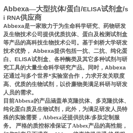
Abbexa
/
/
/
—大型抗体
蛋白
试剂盒
ELISA
s
供应商
i RNA
Abbexa
是一家致力于为生命科学研究、药物研发
及生物技术公司提供优质抗体、蛋白及检测试剂盒
等产品的高科技生物技术公司。基于剑桥大学研发
技术优势，
Abbexa
提供包括一抗、二抗、纯化蛋
白、
ELISA
试剂盒、各种酶类及其它多种试剂与研
究工具的大量生命科学研究产品。同时，
Abbexa
还通过与多个世界*实验室合作，力求开发关联度
高、优质的生物试剂，以价廉物美满足科研与研发
人员的需求。
目前
Abbexa
的产品涵盖单克隆抗体、多克隆抗体、
纯化蛋白质及生物试剂，此外，为满足研发人员特
殊的实验需要，
Abbexa
还提供抗体
/
多肽定制服
务。
严格的质控标准保证了
Abbex
产品的高性能，