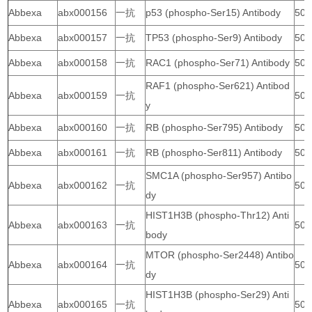
Abbexa
abx000156
一抗
p53 (phospho-Ser15) Antibody
50 
Abbexa
abx000157
一抗
TP53 (phospho-Ser9) Antibody
50 
Abbexa
abx000158
一抗
RAC1 (phospho-Ser71) Antibody
50 
RAF1 (phospho-Ser621) Antibod
Abbexa
abx000159
一抗
50 
y
Abbexa
abx000160
一抗
RB (phospho-Ser795) Antibody
50 
Abbexa
abx000161
一抗
RB (phospho-Ser811) Antibody
50 
SMC1A (phospho-Ser957) Antibo
Abbexa
abx000162
一抗
50 
dy
HIST1H3B (phospho-Thr12) Anti
Abbexa
abx000163
一抗
50 
body
MTOR (phospho-Ser2448) Antibo
Abbexa
abx000164
一抗
50 
dy
HIST1H3B (phospho-Ser29) Anti
Abbexa
abx000165
一抗
50 