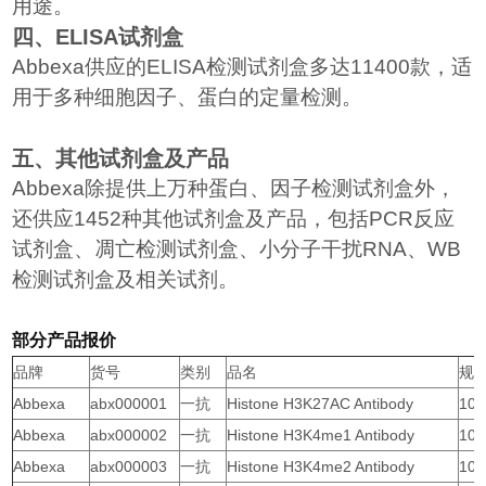
用途。
四、
ELISA
试剂盒
Abbexa
供应的
ELISA
检测试剂盒多达
11400
款，适
用于多种细胞因子、蛋白的定量检测。
五、其他试剂盒及产品
Abbexa
除提供上万种蛋白、因子检测试剂盒外，
还供应
1452
种其他试剂盒及产品，包括
PCR
反应
试剂盒、凋亡检测试剂盒、小分子干扰
RNA
、
WB
检测试剂盒及相关试剂。
部分产品报价
品牌
货号
类别
品名
规格
Abbexa
abx000001
一抗
Histone H3K27AC Antibody
10 
Abbexa
abx000002
一抗
Histone H3K4me1 Antibody
10 
Abbexa
abx000003
一抗
Histone H3K4me2 Antibody
10 