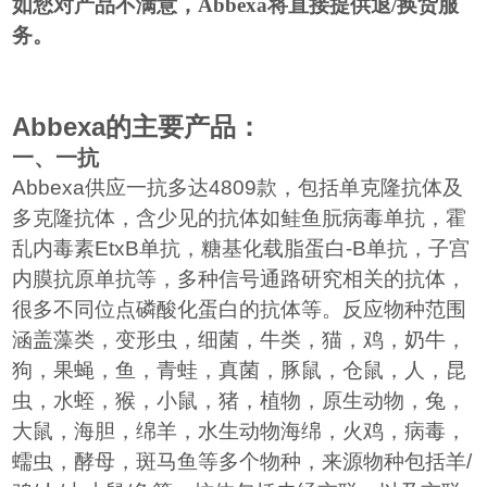
如您对产品不满意，
Abbexa
将直接提供退
/
换货服
务。
Abbexa
的主要产品：
一、一抗
Abbexa
供应一抗多达
4809
款，包括单克隆抗体及
多克隆抗体，含少见的抗体如鲑鱼朊病毒单抗，霍
乱内毒素
EtxB
单抗，糖基化载脂蛋白
-B
单抗，子宫
内膜抗原单抗等，多种信号通路研究相关的抗体，
很多不同位点磷酸化蛋白的抗体等。反应物种范围
涵盖藻类，变形虫，细菌，牛类，猫，鸡，奶牛，
狗，果蝇，鱼，青蛙，真菌，豚鼠，仓鼠，人，昆
虫，水蛭，猴，小鼠，猪，植物，原生动物，兔，
大鼠，海胆，绵羊，水生动物海绵，火鸡，病毒，
蠕虫，酵母，斑马鱼等多个物种，来源物种包括羊
/