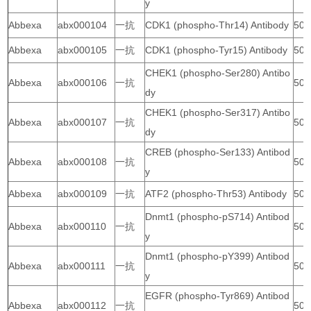
y
Abbexa
abx000104
一抗
CDK1 (phospho-Thr14) Antibody
50 
Abbexa
abx000105
一抗
CDK1 (phospho-Tyr15) Antibody
50 
CHEK1 (phospho-Ser280) Antibo
Abbexa
abx000106
一抗
50 
dy
CHEK1 (phospho-Ser317) Antibo
Abbexa
abx000107
一抗
50 
dy
CREB (phospho-Ser133) Antibod
Abbexa
abx000108
一抗
50 
y
Abbexa
abx000109
一抗
ATF2 (phospho-Thr53) Antibody
50 
Dnmt1 (phospho-pS714) Antibod
Abbexa
abx000110
一抗
50 
y
Dnmt1 (phospho-pY399) Antibod
Abbexa
abx000111
一抗
50 
y
EGFR (phospho-Tyr869) Antibod
Abbexa
abx000112
一抗
50 