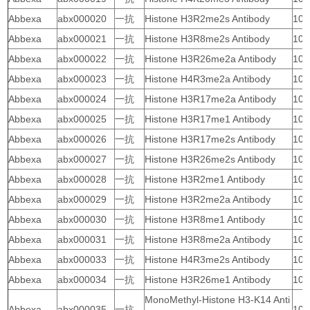
Abbexa
abx000020
一抗
Histone H3R2me2s Antibody
10 
Abbexa
abx000021
一抗
Histone H3R8me2s Antibody
10 
Abbexa
abx000022
一抗
Histone H3R26me2a Antibody
10 
Abbexa
abx000023
一抗
Histone H4R3me2a Antibody
10 
Abbexa
abx000024
一抗
Histone H3R17me2a Antibody
10 
Abbexa
abx000025
一抗
Histone H3R17me1 Antibody
10 
Abbexa
abx000026
一抗
Histone H3R17me2s Antibody
10 
Abbexa
abx000027
一抗
Histone H3R26me2s Antibody
10 
Abbexa
abx000028
一抗
Histone H3R2me1 Antibody
10 
Abbexa
abx000029
一抗
Histone H3R2me2a Antibody
10 
Abbexa
abx000030
一抗
Histone H3R8me1 Antibody
10 
Abbexa
abx000031
一抗
Histone H3R8me2a Antibody
10 
Abbexa
abx000033
一抗
Histone H4R3me2s Antibody
10 
Abbexa
abx000034
一抗
Histone H3R26me1 Antibody
10 
MonoMethyl-Histone H3-K14 Anti
Abbexa
abx000035
一抗
10 