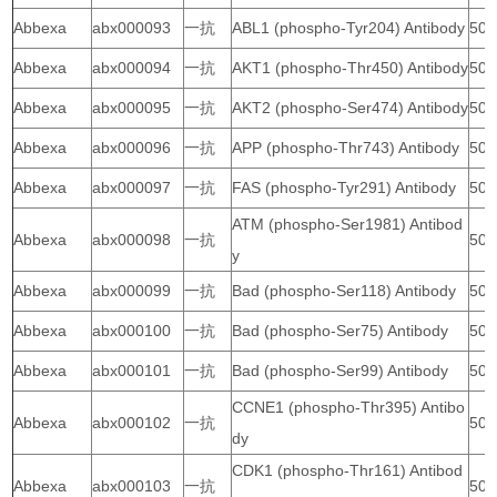
Abbexa
abx000093
一抗
ABL1 (phospho-Tyr204) Antibody
50 
Abbexa
abx000094
一抗
AKT1 (phospho-Thr450) Antibody
50 
Abbexa
abx000095
一抗
AKT2 (phospho-Ser474) Antibody
50 
Abbexa
abx000096
一抗
APP (phospho-Thr743) Antibody
50 
Abbexa
abx000097
一抗
FAS (phospho-Tyr291) Antibody
50 
ATM (phospho-Ser1981) Antibod
Abbexa
abx000098
一抗
50 
y
Abbexa
abx000099
一抗
Bad (phospho-Ser118) Antibody
50 
Abbexa
abx000100
一抗
Bad (phospho-Ser75) Antibody
50 
Abbexa
abx000101
一抗
Bad (phospho-Ser99) Antibody
50 
CCNE1 (phospho-Thr395) Antibo
Abbexa
abx000102
一抗
50 
dy
CDK1 (phospho-Thr161) Antibod
Abbexa
abx000103
一抗
50 