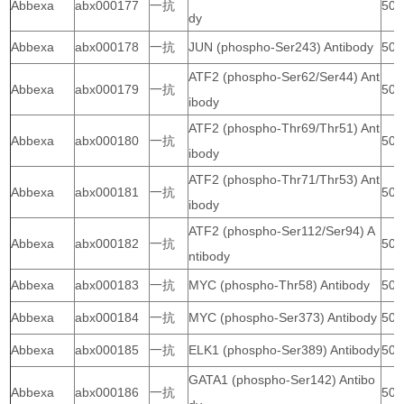
Abbexa
abx000177
一抗
50 
dy
Abbexa
abx000178
一抗
JUN (phospho-Ser243) Antibody
50 
ATF2 (phospho-Ser62/Ser44) Ant
Abbexa
abx000179
一抗
50 
ibody
ATF2 (phospho-Thr69/Thr51) Ant
Abbexa
abx000180
一抗
50 
ibody
ATF2 (phospho-Thr71/Thr53) Ant
Abbexa
abx000181
一抗
50 
ibody
ATF2 (phospho-Ser112/Ser94) A
Abbexa
abx000182
一抗
50 
ntibody
Abbexa
abx000183
一抗
MYC (phospho-Thr58) Antibody
50 
Abbexa
abx000184
一抗
MYC (phospho-Ser373) Antibody
50 
Abbexa
abx000185
一抗
ELK1 (phospho-Ser389) Antibody
50 
GATA1 (phospho-Ser142) Antibo
Abbexa
abx000186
一抗
50 