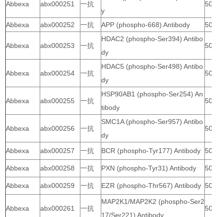
Abbexa
abx000251
一抗
50 
y
Abbexa
abx000252
一抗
APP (phospho-668) Antibody
50 
HDAC2 (phospho-Ser394) Antibo
Abbexa
abx000253
一抗
50 
dy
HDAC5 (phospho-Ser498) Antibo
Abbexa
abx000254
一抗
50 
dy
HSP90AB1 (phospho-Ser254) An
Abbexa
abx000255
一抗
50 
tibody
SMC1A (phospho-Ser957) Antibo
Abbexa
abx000256
一抗
50 
dy
Abbexa
abx000257
一抗
BCR (phospho-Tyr177) Antibody
50 
Abbexa
abx000258
一抗
PXN (phospho-Tyr31) Antibody
50 
Abbexa
abx000259
一抗
EZR (phospho-Thr567) Antibody
50 
MAP2K1/MAP2K2 (phospho-Ser2
Abbexa
abx000261
一抗
50 
17/Ser221) Antibody