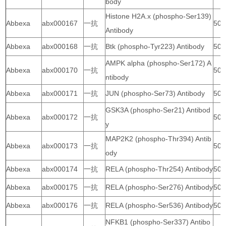
body
Histone H2A.x (phospho-Ser139)
Abbexa
abx000167
一抗
50 
Antibody
Abbexa
abx000168
一抗
Btk (phospho-Tyr223) Antibody
50 
AMPK alpha (phospho-Ser172) A
Abbexa
abx000170
一抗
50 
ntibody
Abbexa
abx000171
一抗
JUN (phospho-Ser73) Antibody
50 
GSK3A (phospho-Ser21) Antibod
Abbexa
abx000172
一抗
50 
y
MAP2K2 (phospho-Thr394) Antib
Abbexa
abx000173
一抗
50 
ody
Abbexa
abx000174
一抗
RELA (phospho-Thr254) Antibody
50 
Abbexa
abx000175
一抗
RELA (phospho-Ser276) Antibody
50 
Abbexa
abx000176
一抗
RELA (phospho-Ser536) Antibody
50 
NFKB1 (phospho-Ser337) Antibo