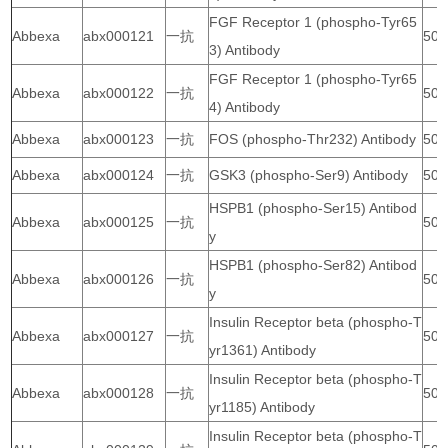
FGF Receptor 1 (phospho-Tyr65
Abbexa
abx000121
一抗
50 
3) Antibody
FGF Receptor 1 (phospho-Tyr65
Abbexa
abx000122
一抗
50 
4) Antibody
Abbexa
abx000123
一抗
FOS (phospho-Thr232) Antibody
50 
Abbexa
abx000124
一抗
GSK3 (phospho-Ser9) Antibody
50 
HSPB1 (phospho-Ser15) Antibod
Abbexa
abx000125
一抗
50 
y
HSPB1 (phospho-Ser82) Antibod
Abbexa
abx000126
一抗
50 
y
Insulin Receptor beta (phospho-T
Abbexa
abx000127
一抗
50 
yr1361) Antibody
Insulin Receptor beta (phospho-T
Abbexa
abx000128
一抗
50 
yr1185) Antibody
Insulin Receptor beta (phospho-T