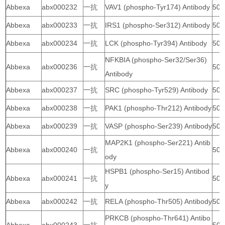
Abbexa
abx000232
一抗
VAV1 (phospho-Tyr174) Antibody
50 
Abbexa
abx000233
一抗
IRS1 (phospho-Ser312) Antibody
50 
Abbexa
abx000234
一抗
LCK (phospho-Tyr394) Antibody
50 
NFKBIA (phospho-Ser32/Ser36)
Abbexa
abx000236
一抗
50 
Antibody
Abbexa
abx000237
一抗
SRC (phospho-Tyr529) Antibody
50 
Abbexa
abx000238
一抗
PAK1 (phospho-Thr212) Antibody
50 
Abbexa
abx000239
一抗
VASP (phospho-Ser239) Antibody
50 
MAP2K1 (phospho-Ser221) Antib
Abbexa
abx000240
一抗
50 
ody
HSPB1 (phospho-Ser15) Antibod
Abbexa
abx000241
一抗
50 
y
Abbexa
abx000242
一抗
RELA (phospho-Thr505) Antibody
50 
PRKCB (phospho-Thr641) Antibo