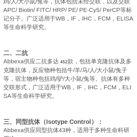
鸡
/
人
/
大小鼠
/
兔等，抗体包括未经交联，以及交联
APC/ Biotin/ FITC/ HRP/ PE/ PE-Cy5/ PerCP
等标
记分子。广泛适用于
WB
，
IF
，
IHC
，
FCM
，
ELISA
等生命科学研究。
二、二抗
Abbexa
供应二抗多达
款，包括单克隆抗体及多
452
克隆抗体，反应物种包括牛
/
羊
/
马
/
人
/
大小鼠
/
兔子
等，宿主物种包括鸡
/
驴
/
大小鼠
/
兔等。抗体有多种
交联形式，广泛适用于
WB
，
IF
，
IHC
，
FCM
，
ELI
SA
等生命科学研究。
三、同型抗体（
Isotype Control
）：
Abbexa
供应同型抗体
43
种，适用于多种生命科研