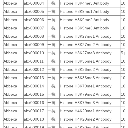
Abbexa
abx000004
一抗
Histone H3K4me3 Antibody
10 
Abbexa
abx000005
一抗
Histone H3K9me1 Antibody
10 
Abbexa
abx000006
一抗
Histone H3K9me2 Antibody
10 
Abbexa
abx000007
一抗
Histone H3K9me3 Antibody
10 
Abbexa
abx000008
一抗
Histone H3K27me1 Antibody
10 
Abbexa
abx000009
一抗
Histone H3K27me2 Antibody
10 
Abbexa
abx000010
一抗
Histone H3K27me3 Antibody
5 μl
Abbexa
abx000011
一抗
Histone H3K36me1 Antibody
10 
Abbexa
abx000012
一抗
Histone H3K36me2 Antibody
10 
Abbexa
abx000013
一抗
Histone H3K36me3 Antibody
10 
Abbexa
abx000014
一抗
Histone H3K79me1 Antibody
10 
Abbexa
abx000015
一抗
Histone H3K79me2 Antibody
10 
Abbexa
abx000016
一抗
Histone H3K79me3 Antibody
10 
Abbexa
abx000017
一抗
Histone H4K20me1 Antibody
10 
Abbexa
abx000018
一抗
Histone H4K20me2 Antibody
10 
Abbexa
abx000019
一抗
Histone H4K20me3 Antibody
10 