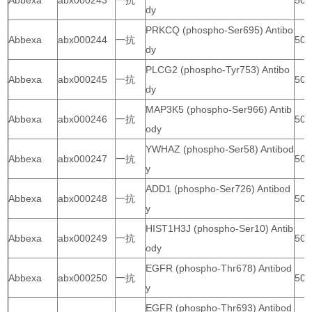
Abbexa
abx000243
一抗
50 
dy
PRKCQ (phospho-Ser695) Antibo
Abbexa
abx000244
一抗
50 
dy
PLCG2 (phospho-Tyr753) Antibo
Abbexa
abx000245
一抗
50 
dy
MAP3K5 (phospho-Ser966) Antib
Abbexa
abx000246
一抗
50 
ody
YWHAZ (phospho-Ser58) Antibod
Abbexa
abx000247
一抗
50 
y
ADD1 (phospho-Ser726) Antibod
Abbexa
abx000248
一抗
50 
y
HIST1H3J (phospho-Ser10) Antib
Abbexa
abx000249
一抗
50 
ody
EGFR (phospho-Thr678) Antibod
Abbexa
abx000250
一抗
50 
y
EGFR (phospho-Thr693) Antibod