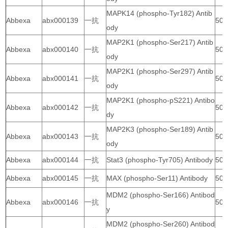
MAPK14 (phospho-Tyr182) Antib
Abbexa
abx000139
一抗
50 
ody
MAP2K1 (phospho-Ser217) Antib
Abbexa
abx000140
一抗
50 
ody
MAP2K1 (phospho-Ser297) Antib
Abbexa
abx000141
一抗
50 
ody
MAP2K1 (phospho-pS221) Antibo
Abbexa
abx000142
一抗
50 
dy
MAP2K3 (phospho-Ser189) Antib
Abbexa
abx000143
一抗
50 
ody
Abbexa
abx000144
一抗
Stat3 (phospho-Tyr705) Antibody
50 
Abbexa
abx000145
一抗
MAX (phospho-Ser11) Antibody
50 
MDM2 (phospho-Ser166) Antibod
Abbexa
abx000146
一抗
50 
y
MDM2 (phospho-Ser260) Antibod