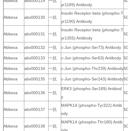
Abbexa
abx000129
一抗
50 
yr1189) Antibody
Insulin Receptor beta (phospho-T
Abbexa
abx000130
一抗
50 
yr1190) Antibody
Insulin Receptor beta (phospho-T
Abbexa
abx000131
一抗
50 
yr1355) Antibody
Abbexa
abx000132
一抗
c-Jun (phospho-Ser73) Antibody
50 
Abbexa
abx000133
一抗
c-Jun (phospho-Ser63) Antibody
50 
Abbexa
abx000134
一抗
c-Jun (phospho-Thr239) Antibody
50 
Abbexa
abx000135
一抗
c-Jun (phospho-Ser243) Antibody
50 
ERK3 (phospho-Ser189) Antibod
Abbexa
abx000136
一抗
50 
y
MAPK14 (phospho-Tyr322) Antib
Abbexa
abx000137
一抗
50 
ody
MAPK14 (phospho-Thr180) Antib
Abbexa
abx000138
一抗
50 
ody