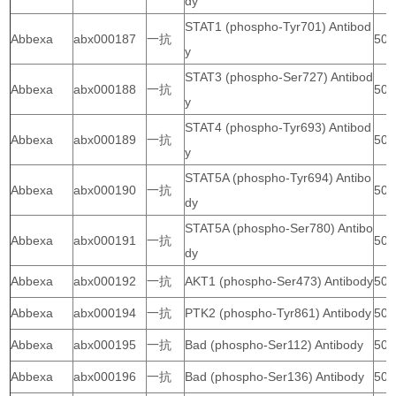
dy
STAT1 (phospho-Tyr701) Antibod
Abbexa
abx000187
一抗
50 
y
STAT3 (phospho-Ser727) Antibod
Abbexa
abx000188
一抗
50 
y
STAT4 (phospho-Tyr693) Antibod
Abbexa
abx000189
一抗
50 
y
STAT5A (phospho-Tyr694) Antibo
Abbexa
abx000190
一抗
50 
dy
STAT5A (phospho-Ser780) Antibo
Abbexa
abx000191
一抗
50 
dy
Abbexa
abx000192
一抗
AKT1 (phospho-Ser473) Antibody
50 
Abbexa
abx000194
一抗
PTK2 (phospho-Tyr861) Antibody
50 
Abbexa
abx000195
一抗
Bad (phospho-Ser112) Antibody
50 
Abbexa
abx000196
一抗
Bad (phospho-Ser136) Antibody
50 