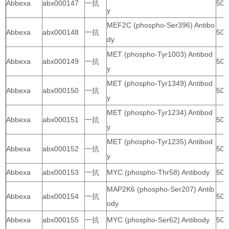
Abbexa
abx000147
一抗
50 
y
MEF2C (phospho-Ser396) Antibo
Abbexa
abx000148
一抗
50 
dy
MET (phospho-Tyr1003) Antibod
Abbexa
abx000149
一抗
50 
y
MET (phospho-Tyr1349) Antibod
Abbexa
abx000150
一抗
50 
y
MET (phospho-Tyr1234) Antibod
Abbexa
abx000151
一抗
50 
y
MET (phospho-Tyr1235) Antibod
Abbexa
abx000152
一抗
50 
y
Abbexa
abx000153
一抗
MYC (phospho-Thr58) Antibody
50 
MAP2K6 (phospho-Ser207) Antib
Abbexa
abx000154
一抗
50 
ody
Abbexa
abx000155
一抗
MYC (phospho-Ser62) Antibody
50 