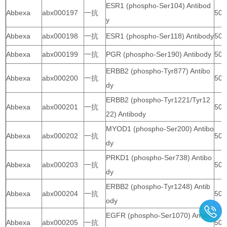
ESR1 (phospho-Ser104) Antibod
Abbexa
abx000197
一抗
50 
y
Abbexa
abx000198
一抗
ESR1 (phospho-Ser118) Antibody
50 
Abbexa
abx000199
一抗
PGR (phospho-Ser190) Antibody
50 
ERBB2 (phospho-Tyr877) Antibo
Abbexa
abx000200
一抗
50 
dy
ERBB2 (phospho-Tyr1221/Tyr12
Abbexa
abx000201
一抗
50 
22) Antibody
MYOD1 (phospho-Ser200) Antibo
Abbexa
abx000202
一抗
50 
dy
PRKD1 (phospho-Ser738) Antibo
Abbexa
abx000203
一抗
50 
dy
ERBB2 (phospho-Tyr1248) Antib
Abbexa
abx000204
一抗
50 
ody
EGFR (phospho-Ser1070) Antibo
Abbexa
abx000205
一抗
50 