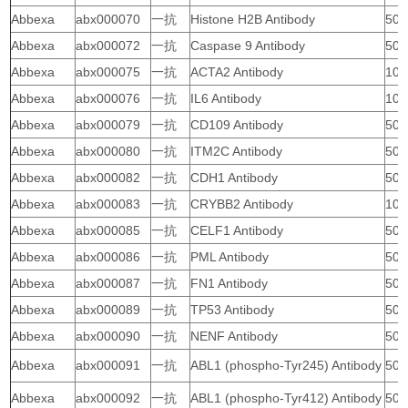
Abbexa
abx000070
一抗
Histone H2B Antibody
50 
Abbexa
abx000072
一抗
Caspase 9 Antibody
50 
Abbexa
abx000075
一抗
ACTA2 Antibody
100
Abbexa
abx000076
一抗
IL6 Antibody
100
Abbexa
abx000079
一抗
CD109 Antibody
50 
Abbexa
abx000080
一抗
ITM2C Antibody
50 
Abbexa
abx000082
一抗
CDH1 Antibody
50 
Abbexa
abx000083
一抗
CRYBB2 Antibody
10 
Abbexa
abx000085
一抗
CELF1 Antibody
50 
Abbexa
abx000086
一抗
PML Antibody
50 
Abbexa
abx000087
一抗
FN1 Antibody
50 
Abbexa
abx000089
一抗
TP53 Antibody
50 
Abbexa
abx000090
一抗
NENF Antibody
50 
Abbexa
abx000091
一抗
ABL1 (phospho-Tyr245) Antibody
50 
Abbexa
abx000092
一抗
ABL1 (phospho-Tyr412) Antibody
50 