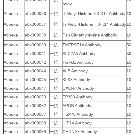
body
Abbexa
abx000036
一抗
DiMetyl-Histone H3-K14 Antibody
10 
Abbexa
abx000037
一抗
TriMetyl-Histone H3-K14 Antibody
10 
Abbexa
abx000038
一抗
Pan DiMethyl-lysine Antibody
10 
Abbexa
abx000039
一抗
TNFRSF1A Antibody
50 
Abbexa
abx000041
一抗
SLC2A4 Antibody
50 
Abbexa
abx000042
一抗
TGFB1 Antibody
100
Abbexa
abx000044
一抗
ALB Antibody
10 
Abbexa
abx000045
一抗
KLK3 Antibody
100
Abbexa
abx000047
一抗
CXCR4 Antibody
10 
Abbexa
abx000050
一抗
EP300 Antibody
100
Abbexa
abx000052
一抗
APOB Antibody
100
Abbexa
abx000067
一抗
HSP70 Antibody
10 
Abbexa
abx000068
一抗
HIF1A Antibody
100
Abbexa
abx000069
一抗
CHRNA7 Antibody
10 