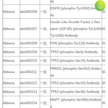
dy
EGFR (phospho-Tyr1092) Antibo
Abbexa
abx000206
一抗
50 
dy
Insulin Like Growth Factor 1 Rec
Abbexa
abx000207
一抗
eptor (IGF1R) (phospho-Tyr1165/
50 
Tyr1166) Antibody
Abbexa
abx000208
一抗
PXN (phospho-Tyr118) Antibody
50 
Abbexa
abx000209
一抗
TP53 (phospho-Ser6) Antibody
50 
Abbexa
abx000210
一抗
TP53 (phospho-Ser15) Antibody
50 
PRKD1 (phospho-Ser910) Antibo
Abbexa
abx000211
一抗
50 
dy
Abbexa
abx000212
一抗
TP53 (phospho-Ser33) Antibody
50 
Abbexa
abx000213
一抗
TP53 (phospho-Ser46) Antibody
50 
MAPT (phospho-Ser356) Antibod
Abbexa
abx000214
一抗
50 
y