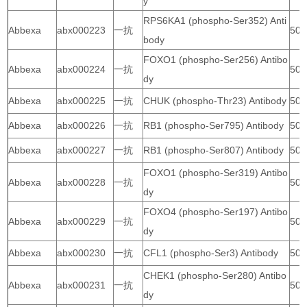
y
RPS6KA1 (phospho-Ser352) Anti
Abbexa
abx000223
一抗
50 
body
FOXO1 (phospho-Ser256) Antibo
Abbexa
abx000224
一抗
50 
dy
Abbexa
abx000225
一抗
CHUK (phospho-Thr23) Antibody
50 
Abbexa
abx000226
一抗
RB1 (phospho-Ser795) Antibody
50 
Abbexa
abx000227
一抗
RB1 (phospho-Ser807) Antibody
50 
FOXO1 (phospho-Ser319) Antibo
Abbexa
abx000228
一抗
50 
dy
FOXO4 (phospho-Ser197) Antibo
Abbexa
abx000229
一抗
50 
dy
Abbexa
abx000230
一抗
CFL1 (phospho-Ser3) Antibody
50 
CHEK1 (phospho-Ser280) Antibo
Abbexa
abx000231
一抗
50 
dy