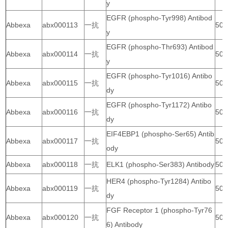
y
EGFR (phospho-Tyr998) Antibod
Abbexa
abx000113
一抗
50 
y
EGFR (phospho-Thr693) Antibod
Abbexa
abx000114
一抗
50 
y
EGFR (phospho-Tyr1016) Antibo
Abbexa
abx000115
一抗
50 
dy
EGFR (phospho-Tyr1172) Antibo
Abbexa
abx000116
一抗
50 
dy
EIF4EBP1 (phospho-Ser65) Antib
Abbexa
abx000117
一抗
50 
ody
Abbexa
abx000118
一抗
ELK1 (phospho-Ser383) Antibody
50 
HER4 (phospho-Tyr1284) Antibo
Abbexa
abx000119
一抗
50 
dy
FGF Receptor 1 (phospho-Tyr76
Abbexa
abx000120
一抗
50 
6) Antibody