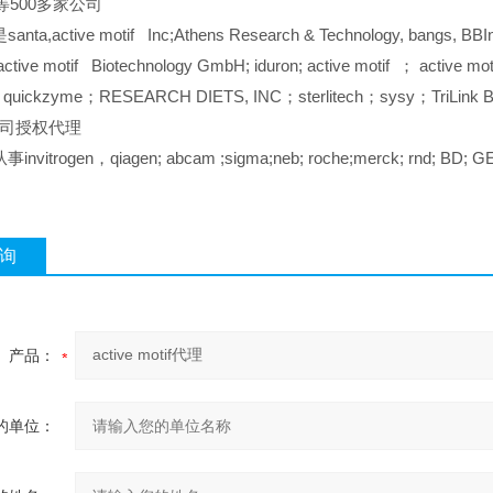
er等500多家公司
a,active motif Inc;Athens Research & Technology, bangs, BBIntern
active motif Biotechnology GmbH; iduron; active motif ； active mo
quickzyme；RESEARCH DIETS, INC；sterlitech；sysy；TriLink BioTe
司授权代理
itrogen，qiagen; abcam ;sigma;neb; roche;merck; rnd; BD; GE; 
询
产品：
的单位：