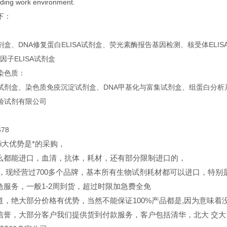
ding work environment.
下：
盒、DNA修复蛋白ELISA试剂盒、荧光素酶报告基因检测、核受体ELISA试剂
录因子ELISA试剂盒
染色质：
试剂盒、染色质免疫沉淀试剂盒、DNA甲基化与富集试剂盒、组蛋白分析
验试剂有限公司
678
ui大优势是*的采购，
么都能进口，血清，抗体，耗材，还有部分限制进口的，
，现经营过700多个品牌，基本所有生物试剂耗材都可以进口，特别
急服务，一般1-2周到货，超过时限加急费全免
道，绝大部分价格有优势，当然不能保证100%产品都是,因为意味着没
信誉，大部分客户我们提供货到付款服务，客户包括清华，北大
交大