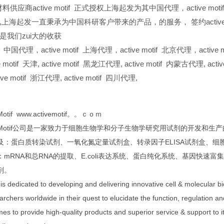
料供应商active motif 正式授权上海起发为其中国代理，active 
,上海起发一直秉承为中国科研客户带来的产品，的服务，
签约act
是我们zui大的收获
if
中国代理，active motif 上海代理，active motif 北京代理，active mo
e motif
天津,
active motif
黑龙江代理,
active motif
内蒙古代理,
acti
ive motif
浙江代理,
active motif
四川代理,
Motif www.activemotif。。ｃｏｍ
ve Motif公司是一家致力于细胞生物学和分子生物学研究用试剂的开发
及：蛋白质转染试剂、一氧化氮定量试剂盒、转录因子ELISA试剂盒、
mRNA和总RNA的提取、E.coli表达系统、蛋白纯化系统、基因快速富集
剂。
f is dedicated to developing and delivering innovative cell & molecular
archers worldwide in their quest to elucidate the function, regulation an
times to provide high-quality products and superior service & support to 