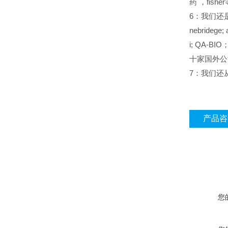
药
，fish
6
：我们还是sant
nebridege; 
i; QA-BIO；
十家国外公
7
：我们还从事inv
产品咨
您