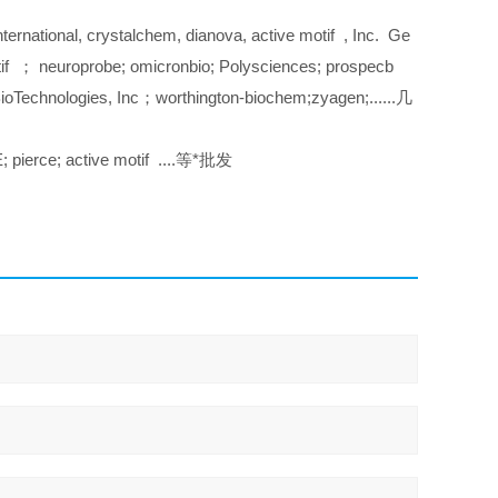
ational, crystalchem, dianova, active motif , Inc. Ge
tif ； neuroprobe; omicronbio; Polysciences; prospecb
chnologies, Inc；worthington-biochem;zyagen;......几
pierce; active motif ....等*批发