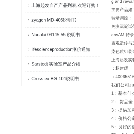
g and rewar
上海起发自产产品列表,欢迎订购！
主要产品如
转录调控：
zyagen MD-406说明书
免疫沉淀试剂
Nacalai 04145-55 说明书
ansAM 转
表观遗传与
lifescienceproduction涨价通知
染色质组装
上海起发实
Sarstedt 实验室产品介绍
：杨建辉
：4006551
Crosstex BG-104说明书
我们公司z
1
：基本什
2
：
货品全
3
：提供加
4
：价格公
5
：良好的