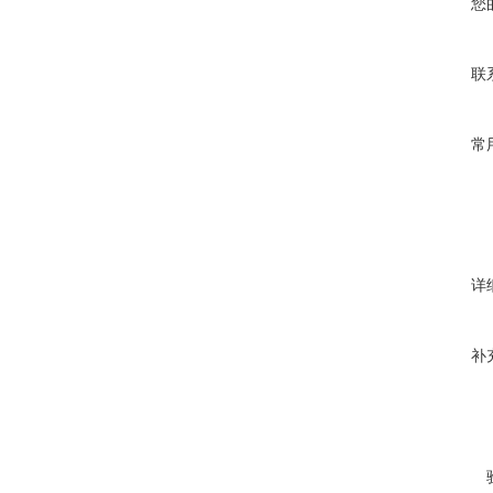
您
联
常
详
补