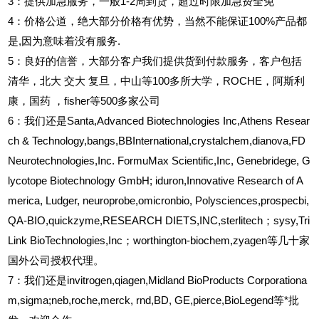
3
：提供加急服务，一般1-2周到货，超过时限加急费全免
4
：价格公道，绝大部分价格有优势，当然不能保证100%产品都
是,因为意味着没有服务.
5
：良好的信誉，大部分客户我们提供货到付款服务，客户包括
清华，北大
交大
复旦，中山等100多所大学，ROCHE，阿斯利
康，国药
，fisher等500多家公司
6
：我们还是Santa,Advanced Biotechnologies Inc,Athens Resear
ch & Technology,bangs,BBInternational,crystalchem,dianova,FD
Neurotechnologies,Inc. FormuMax Scientific,Inc, Genebridege, G
lycotope Biotechnology GmbH; iduron,Innovative Research of A
merica, Ludger, neuroprobe,omicronbio, Polysciences,prospecbi,
QA-BIO,quickzyme,RESEARCH DIETS,INC,sterlitech；sysy,Tri
Link BioTechnologies,Inc；worthington-biochem,zyagen等几十家
国外公司授权代理。
7：我们还是invitrogen,qiagen,Midland BioProducts Corporationa
m,sigma;neb,roche,merck, rnd,BD, GE,pierce,BioLegend等*批