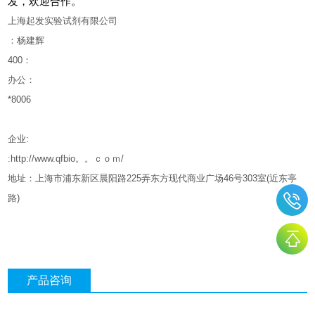
发，欢迎合作。
上海起发实验试剂有限公司
：杨建辉
400
：
办公：
*8006
企业
:
:http://www.qfbio。。ｃｏｍ/
地址：上海市浦东新区晨阳路
225
弄东方现代商业广场
46
号
303
室
(
近东亭
路
)
产品咨询