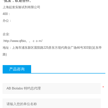
*批发，欢迎合作。
上海起发实验试剂有限公司
400
：
办公：
企业
:
:http://www.qfbio。。ｃｏｍ/
地址：上海市浦东新区晨阳路
225
弄东方现代商业广场
46
号
303
室
(
近东亭
路
)
产品咨询