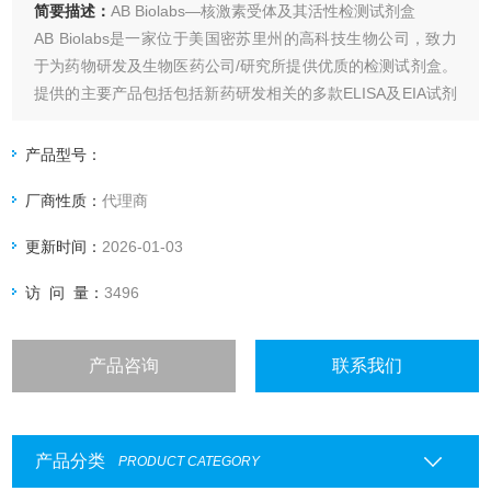
简要描述：
AB Biolabs—核激素受体及其活性检测试剂盒
AB Biolabs是一家位于美国密苏里州的高科技生物公司，致力
于为药物研发及生物医药公司/研究所提供优质的检测试剂盒。
提供的主要产品包括包括新药研发相关的多款ELISA及EIA试剂
盒，用于抗肿瘤、糖尿病、肥胖症、心血管疾病、AIDS及内分
泌疾病的多肽或候选药物检测；以及基于快速启动报告基因法
产品型号：
的检测试剂盒可提供核激素受体活性的
厂商性质：
代理商
更新时间：
2026-01-03
访 问 量：
3496
产品咨询
联系我们
产品分类
PRODUCT CATEGORY