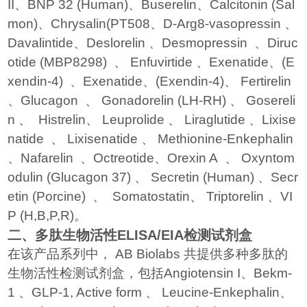
II
、
BNP 32 (Human)
、
Buserelin
、
Calcitonin (Sal
mon)
、
Chrysalin(PT508
、
D-Arg8-vasopressin
、
Davalintide
、
Deslorelin
、
Desmopressin
、
Diruc
otide (MBP8298)
、
Enfuvirtide
、
Exenatide
、
(E
xendin-4)
、
Exenatide
、
(Exendin-4)
、
Fertirelin
、
Glucagon
、
Gonadorelin (LH-RH)
、
Gosereli
n
、
Histrelin
、
Leuprolide
、
Liraglutide
、
Lixise
natide
、
Lixisenatide
、
Methionine-Enkephalin
、
Nafarelin
、
Octreotide
、
Orexin A
、
Oxyntom
odulin (Glucagon 37)
、
Secretin (Human)
、
Secr
etin (Porcine)
、
Somatostatin
、
Triptorelin
、
VI
P (H,B,P,R)
。
二、多肽生物活性
ELISA/EIA
检测试剂盒
在该产品系列中，
AB Biolabs
共提供多种多肽的
生物活性检测试剂盒，包括
Angiotensin I
、
Bekm-
1
、
GLP-1, Active form
、
Leucine-Enkephalin
、