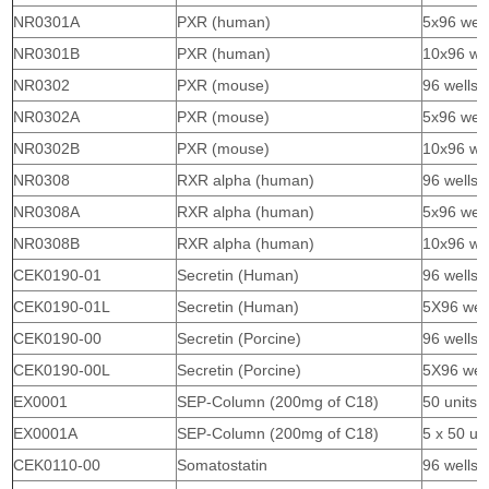
NR0301A
PXR (human)
5x96 well
NR0301B
PXR (human)
10x96 wel
NR0302
PXR (mouse)
96 wells
NR0302A
PXR (mouse)
5x96 well
NR0302B
PXR (mouse)
10x96 wel
NR0308
RXR alpha (human)
96 wells
NR0308A
RXR alpha (human)
5x96 well
NR0308B
RXR alpha (human)
10x96 wel
CEK0190-01
Secretin (Human)
96 wells
CEK0190-01L
Secretin (Human)
5X96 wel
CEK0190-00
Secretin (Porcine)
96 wells
CEK0190-00L
Secretin (Porcine)
5X96 wel
EX0001
SEP-Column (200mg of C18)
50 units/
EX0001A
SEP-Column (200mg of C18)
5 x 50 un
CEK0110-00
Somatostatin
96 wells