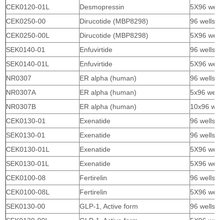
CEK0120-01L
Desmopressin
5X96 wel
CEK0250-00
Dirucotide (MBP8298)
96 wells
CEK0250-00L
Dirucotide (MBP8298)
5X96 wel
SEK0140-01
Enfuvirtide
96 wells
SEK0140-01L
Enfuvirtide
5X96 wel
NR0307
ER alpha (human)
96 wells
NR0307A
ER alpha (human)
5x96 well
NR0307B
ER alpha (human)
10x96 wel
CEK0130-01
Exenatide
96 wells
SEK0130-01
Exenatide
96 wells
CEK0130-01L
Exenatide
5X96 wel
SEK0130-01L
Exenatide
5X96 wel
CEK0100-08
Fertirelin
96 wells
CEK0100-08L
Fertirelin
5X96 wel
SEK0130-00
GLP-1, Active form
96 wells