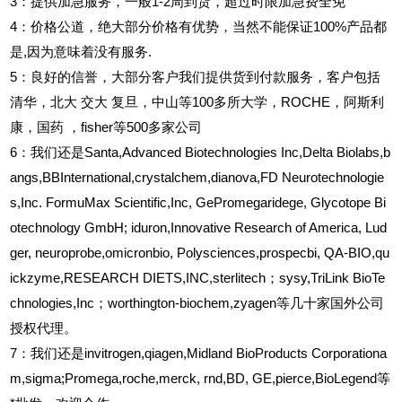
3
：提供加急服务，一般1-2周到货，超过时限加急费全免
4
：价格公道，绝大部分价格有优势，当然不能保证100%产品都
是,因为意味着没有服务.
5
：良好的信誉，大部分客户我们提供货到付款服务，客户包括
清华，北大
交大
复旦，中山等100多所大学，ROCHE，阿斯利
康，国药
，fisher等500多家公司
6
：我们还是Santa,Advanced Biotechnologies Inc,Delta Biolabs,b
angs,BBInternational,crystalchem,dianova,FD Neurotechnologie
s,Inc. FormuMax Scientific,Inc, GePromegaridege, Glycotope Bi
otechnology GmbH; iduron,Innovative Research of America, Lud
ger, neuroprobe,omicronbio, Polysciences,prospecbi, QA-BIO,qu
ickzyme,RESEARCH DIETS,INC,sterlitech；sysy,TriLink BioTe
chnologies,Inc；worthington-biochem,zyagen等几十家国外公司
授权代理。
7：我们还是invitrogen,qiagen,Midland BioProducts Corporationa
m,sigma;Promega,roche,merck, rnd,BD, GE,pierce,BioLegend等