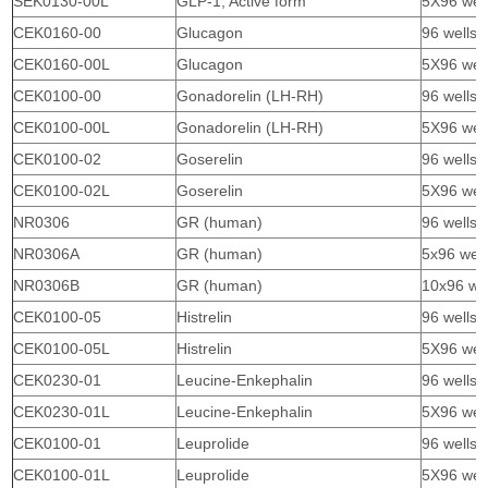
SEK0130-00L
GLP-1, Active form
5X96 wel
CEK0160-00
Glucagon
96 wells
CEK0160-00L
Glucagon
5X96 wel
CEK0100-00
Gonadorelin (LH-RH)
96 wells
CEK0100-00L
Gonadorelin (LH-RH)
5X96 wel
CEK0100-02
Goserelin
96 wells
CEK0100-02L
Goserelin
5X96 wel
NR0306
GR (human)
96 wells
NR0306A
GR (human)
5x96 well
NR0306B
GR (human)
10x96 wel
CEK0100-05
Histrelin
96 wells
CEK0100-05L
Histrelin
5X96 wel
CEK0230-01
Leucine-Enkephalin
96 wells
CEK0230-01L
Leucine-Enkephalin
5X96 wel
CEK0100-01
Leuprolide
96 wells
CEK0100-01L
Leuprolide
5X96 wel