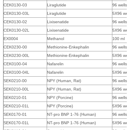
CEK0130-03
Liraglutide
96 wells
CEK0130-03L
Liraglutide
5X96 wel
CEK0130-02
Lixisenatide
96 wells
CEK0130-02L
Lixisenatide
5X96 wel
EX0004
Methanol
100 ml
CEK0230-00
Methionine-Enkephalin
96 wells
CEK0230-00L
Methionine-Enkephalin
5X96 wel
CEK0100-04
Nafarelin
96 wells
CEK0100-04L
Nafarelin
5X96 wel
SEK0210-00
NPY (Human, Rat)
96 wells
SEK0210-00L
NPY (Human, Rat)
5X96 wel
SEK0210-01
NPY (Porcine)
96 wells
SEK0210-01L
NPY (Porcine)
5X96 wel
SEK0170-01
NT-pro BNP 1-76 (Human)
96 wells
SEK0170-01L
NT-pro BNP 1-76 (Human)
5X96 wel