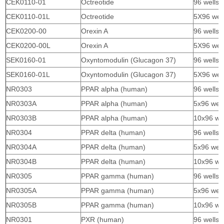
CEK0110-01
Octreotide
96 wells
CEK0110-01L
Octreotide
5X96 wel
CEK0200-00
Orexin A
96 wells
CEK0200-00L
Orexin A
5X96 wel
SEK0160-01
Oxyntomodulin (Glucagon 37)
96 wells
SEK0160-01L
Oxyntomodulin (Glucagon 37)
5X96 wel
NR0303
PPAR alpha (human)
96 wells
NR0303A
PPAR alpha (human)
5x96 well
NR0303B
PPAR alpha (human)
10x96 wel
NR0304
PPAR delta (human)
96 wells
NR0304A
PPAR delta (human)
5x96 well
NR0304B
PPAR delta (human)
10x96 wel
NR0305
PPAR gamma (human)
96 wells
NR0305A
PPAR gamma (human)
5x96 well
NR0305B
PPAR gamma (human)
10x96 wel
NR0301
PXR (human)
96 wells