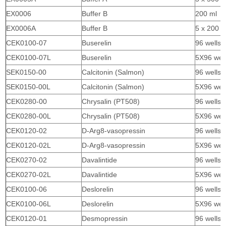
EX0006
Buffer B
200 ml
EX0006A
Buffer B
5 x 200 m
CEK0100-07
Buserelin
96 wells
CEK0100-07L
Buserelin
5X96 wel
SEK0150-00
Calcitonin (Salmon)
96 wells
SEK0150-00L
Calcitonin (Salmon)
5X96 wel
CEK0280-00
Chrysalin (PT508)
96 wells
CEK0280-00L
Chrysalin (PT508)
5X96 wel
CEK0120-02
D-Arg8-vasopressin
96 wells
CEK0120-02L
D-Arg8-vasopressin
5X96 wel
CEK0270-02
Davalintide
96 wells
CEK0270-02L
Davalintide
5X96 wel
CEK0100-06
Deslorelin
96 wells
CEK0100-06L
Deslorelin
5X96 wel
CEK0120-01
Desmopressin
96 wells