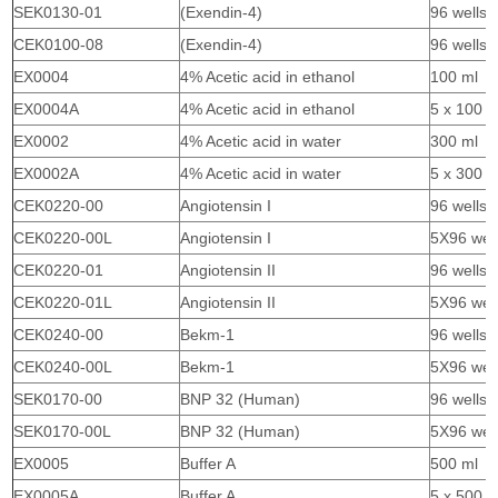
SEK0130-01
(Exendin-4)
96 wells
CEK0100-08
(Exendin-4)
96 wells
EX0004
4% Acetic acid in ethanol
100 ml
EX0004A
4% Acetic acid in ethanol
5 x 100 m
EX0002
4% Acetic acid in water
300 ml
EX0002A
4% Acetic acid in water
5 x 300 m
CEK0220-00
Angiotensin I
96 wells
CEK0220-00L
Angiotensin I
5X96 wel
CEK0220-01
Angiotensin II
96 wells
CEK0220-01L
Angiotensin II
5X96 wel
CEK0240-00
Bekm-1
96 wells
CEK0240-00L
Bekm-1
5X96 wel
SEK0170-00
BNP 32 (Human)
96 wells
SEK0170-00L
BNP 32 (Human)
5X96 wel
EX0005
Buffer A
500 ml
EX0005A
Buffer A
5 x 500 m