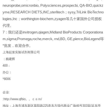
neuroprobe,omicronbio, Polysciences,prospecbi, QA-BIO,quickz
yme,RESEARCH DIETS,INC,sterlitech；sysy,TriLink BioTechno
logies,Inc；worthington-biochem,zyagen等几十家国外公司授权
代理。
7：我们还是invitrogen,qiagen,Midland BioProducts Corporationa
m,sigma;Promega,roche,merck, rnd,BD, GE,pierce,BioLegend等
*批发，欢迎合作。
上海起发实验试剂有限公司
：杨建辉
400
：
办公：
*8006
企业
:
:http://www.qfbio。。ｃｏｍ/
地址：上海市浦东新区晨阳路
225
弄东方现代商业广场
46
号
303
室
(
近东亭