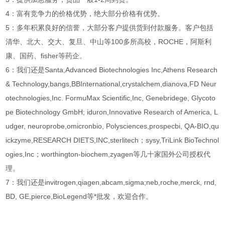
4：富有竞争力的价格优势，绝大部分价格有优势。
5：多年积累良好的信誉，大部分客户提供货到付款服务。客户包括
清华、北大、交大、复旦、中山等100多所高校，ROCHE，阿斯利
康、国药、fisher等药企。
6：我们还是Santa,Advanced Biotechnologies Inc,Athens Research
& Technology,bangs,BBInternational,crystalchem,dianova,FD Neur
otechnologies,Inc. FormuMax Scientific,Inc, Genebridege, Glycoto
pe Biotechnology GmbH; iduron,Innovative Research of America, L
udger, neuroprobe,omicronbio, Polysciences,prospecbi, QA-BIO,qu
ickzyme,RESEARCH DIETS,INC,sterlitech；sysy,TriLink BioTechnol
ogies,Inc；worthington-biochem,zyagen等几十家国外公司授权代
理。
7：我们还是invitrogen,qiagen,abcam,sigma;neb,roche,merck, rnd,
BD, GE,pierce,BioLegend等*批发，欢迎合作。