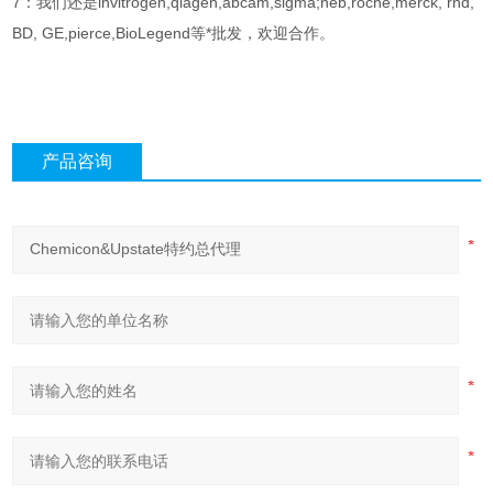
7：我们还是invitrogen,qiagen,abcam,sigma;neb,roche,merck, rnd,
BD, GE,pierce,BioLegend等*批发，欢迎合作。
产品咨询