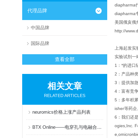
diapharm
代理品牌
diapha
美国俄亥俄
中国品牌
http://ww
国际品牌
上海起发实
实验试剂一
查看全部
1：*的进
2：产品种
3：提供加急
相关文章
4：富有竞
RELATED ARTICLES
5：多年积
isher等药
neuromics价格上涨产品列表
6：我们还是Sant
ogies,Inc. 
BTX Online——电穿孔与电融合技术的先锋品牌
e,omicronbi