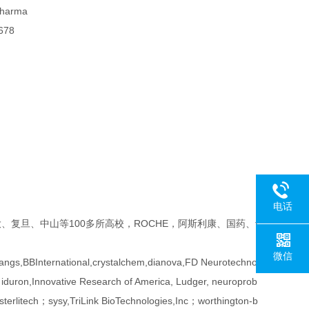
harma
78
电话
复旦、中山等100多所高校，ROCHE，阿斯利康、国药、f
微信
gs,BBInternational,crystalchem,dianova,FD Neurotechnol
 iduron,Innovative Research of America, Ludger, neuroprob
erlitech；sysy,TriLink BioTechnologies,Inc；worthington-b