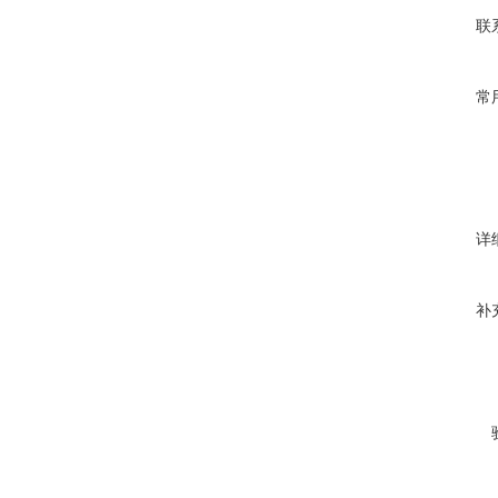
联
常
详
补