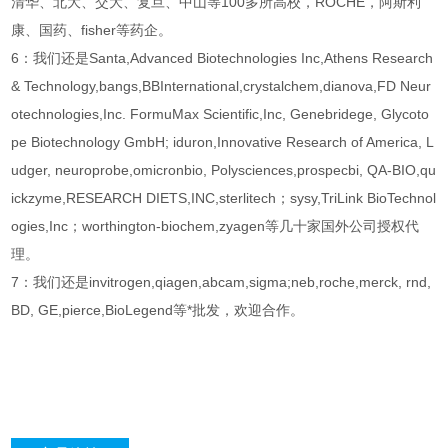
清华、北大、交大、复旦、中山等100多所高校，ROCHE，阿斯利
康、国药、fisher等药企。
6：我们还是Santa,Advanced Biotechnologies Inc,Athens Research
& Technology,bangs,BBInternational,crystalchem,dianova,FD Neur
otechnologies,Inc. FormuMax Scientific,Inc, Genebridege, Glycoto
pe Biotechnology GmbH; iduron,Innovative Research of America, L
udger, neuroprobe,omicronbio, Polysciences,prospecbi, QA-BIO,qu
ickzyme,RESEARCH DIETS,INC,sterlitech；sysy,TriLink BioTechnol
ogies,Inc；worthington-biochem,zyagen等几十家国外公司授权代
理。
7：我们还是invitrogen,qiagen,abcam,sigma;neb,roche,merck, rnd,
BD, GE,pierce,BioLegend等*批发，欢迎合作。