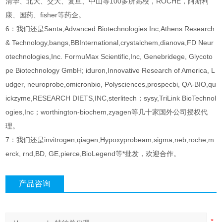
清华、北大、交大、复旦、中山等100多所高校，ROCHE，阿斯利
康、国药、fisher等药企。
6：我们还是Santa,Advanced Biotechnologies Inc,Athens Research
& Technology,bangs,BBInternational,crystalchem,dianova,FD Neur
otechnologies,Inc. FormuMax Scientific,Inc, Genebridege, Glycoto
pe Biotechnology GmbH; iduron,Innovative Research of America, L
udger, neuroprobe,omicronbio, Polysciences,prospecbi, QA-BIO,qu
ickzyme,RESEARCH DIETS,INC,sterlitech；sysy,TriLink BioTechnol
ogies,Inc；worthington-biochem,zyagen等几十家国外公司授权代
理。
7：我们还是invitrogen,qiagen,Hypoxyprobeam,sigma;neb,roche,m
erck, rnd,BD, GE,pierce,BioLegend等*批发，欢迎合作。
产品咨询