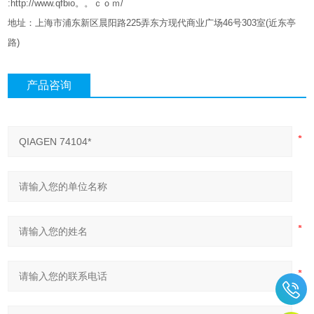
:http://www.qfbio。。ｃｏｍ/
地址：上海市浦东新区晨阳路
225
弄东方现代商业广场
46
号
303
室
(
近东亭
路
)
产品咨询