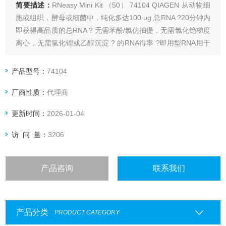
简要描述：
RNeasy Mini Kit （50） 74104 QIAGEN 从动物细
胞或组织，酵母或细菌中，纯化多达100 ug 总RNA ?20分钟内
即获得高品质的总RNA ? 无需苯酚/氯仿抽提，无需氯化铯梯度
离心，无需氯化锂或乙醇沉淀 ? 的RNA得率 ?即用型RNA用于
下游各种应用 产品描述 RNeasy Mini Kit应用基于硅胶膜技术
的RNeasy spincolumns，从细胞、组织和
产品型号：
74104
厂商性质：
代理商
更新时间：
2026-01-04
访 问 量：
3206
产品咨询
联系我们
产品分类
PRODUCT CATEGORY