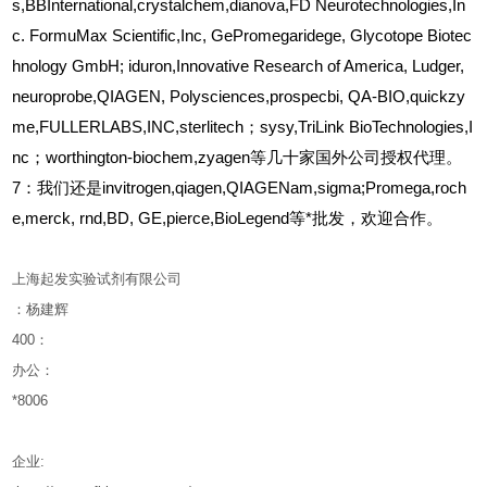
s,BBInternational,crystalchem,dianova,FD Neurotechnologies,In
c. FormuMax Scientific,Inc, GePromegaridege, Glycotope Biotec
hnology GmbH; iduron,Innovative Research of America, Ludger,
neuroprobe,QIAGEN, Polysciences,prospecbi, QA-BIO,quickzy
me,FULLERLABS,INC,sterlitech；sysy,TriLink BioTechnologies,I
nc；worthington-biochem,zyagen等几十家国外公司授权代理。
7：我们还是invitrogen,qiagen,QIAGENam,sigma;Promega,roch
e,merck, rnd,BD, GE,pierce,BioLegend等*批发，欢迎合作。
上海起发实验试剂有限公司
：杨建辉
400
：
办公：
*8006
企业
: