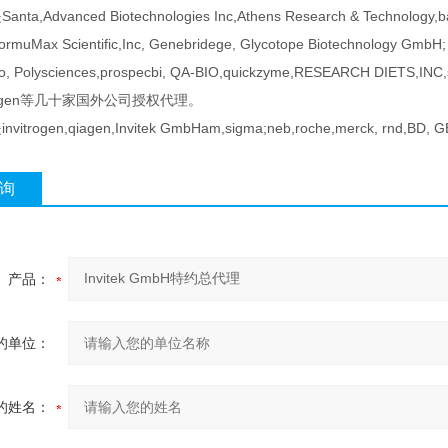
a,Advanced Biotechnologies Inc,Athens Research & Technology,ban
FormuMax Scientific,Inc, Genebridege, Glycotope Biotechnology GmbH;
o, Polysciences,prospecbi, QA-BIO,quickzyme,RESEARCH DIETS,INC,st
zyagen等几十家国外公司授权代理。
itrogen,qiagen,Invitek GmbHam,sigma;neb,roche,merck, rnd,
询
产品：
的单位：
的姓名：