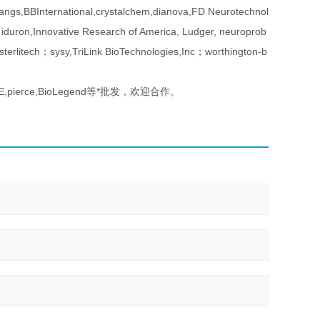
gs,BBInternational,crystalchem,dianova,FD Neurotechnol
 iduron,Innovative Research of America, Ludger, neuroprob
erlitech；sysy,TriLink BioTechnologies,Inc；worthington-b
BD, GE,pierce,BioLegend等*批发，欢迎合作。