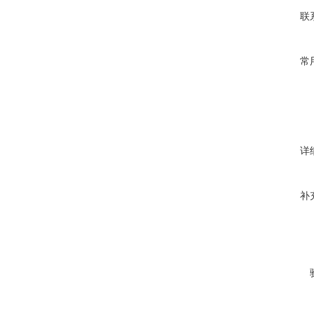
联
常
详
补