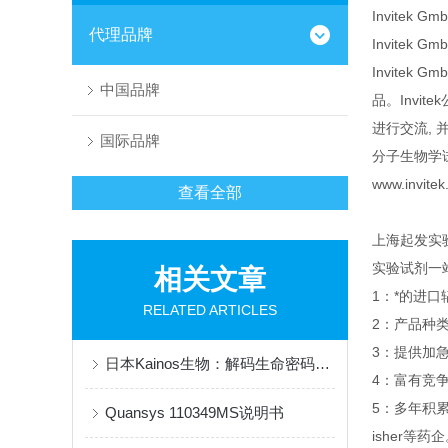
Invitek 
代理品牌
Invite
Invite
中国品牌
品。Invi
进行交流, 
国际品牌
分子生物学
www.invitek
查看全部
上海起发实
实验试剂一
相关文章
1：*的进
RELATED ARTICLES
2：产品种
3：提供加急
日本Kainos生物：解码生命密码，创新全球健康科技
4：富有竞
5：多年积
Quansys 110349MS说明书
isher等药