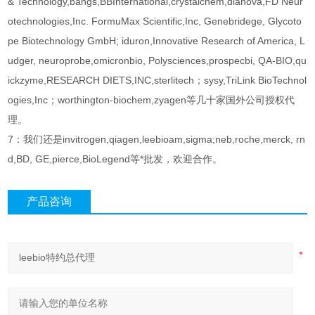
& Technology,bangs,BBInternational,crystalchem,dianova,FD Neur
otechnologies,Inc. FormuMax Scientific,Inc, Genebridege, Glycoto
pe Biotechnology GmbH; iduron,Innovative Research of America, L
udger, neuroprobe,omicronbio, Polysciences,prospecbi, QA-BIO,qu
ickzyme,RESEARCH DIETS,INC,sterlitech；sysy,TriLink BioTechnol
ogies,Inc；worthington-biochem,zyagen等几十家国外公司授权代
理。
7：我们还是invitrogen,qiagen,leebioam,sigma;neb,roche,merck, rn
d,BD, GE,pierce,BioLegend等*批发，欢迎合作。
产品咨询