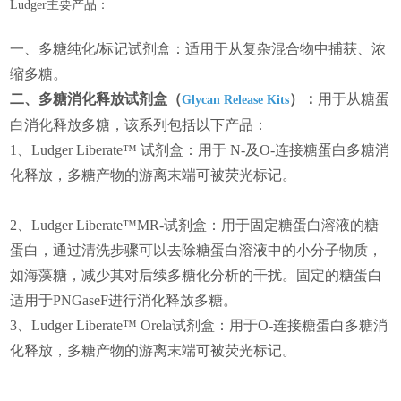
主要产品：
Ludger
一、
多糖纯化/标记试剂盒：适用于从复杂混合物中捕获、浓
缩多糖。
二、多糖消化释放试剂盒（
）：
用于从糖蛋
Glycan Release Kits
白消化释放多糖，该系列包括以下产品：
1
、
Ludger Liberate™
试剂盒：
用于
N-
及
O-
连接糖蛋白多糖消
化释放
，多糖产物的游离末端可被荧光标记。
2
、
Ludger Liberate™MR-
试剂盒：
用于固定糖蛋白溶液的糖
蛋白，通过清洗步骤可以去除糖蛋白溶液中的小分子物质，
如海藻糖，减少其对后续多糖化分析的干扰。固定的糖蛋白
适用于
PNGaseF
进行消化释放多糖。
3
、
Ludger Liberate™ Orela
试剂盒：
用于
O-
连接糖蛋白多糖消
化释放，多糖产物的游离末端可被荧光标记。