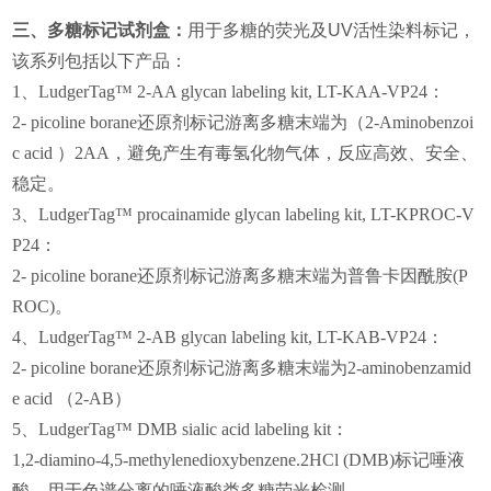
三、多糖标记
试剂盒：
用于多糖的荧光及
UV
活性染料标记，
该系列包括以下产品：
1
、
LudgerTag™ 2-AA glycan labeling kit, LT-KAA-VP24
：
2- picoline borane
还原剂标记游离多糖末端为（
2-Aminobenzoi
c acid
）
2AA
，避免产生有毒氢化物气体，反应高效、安全、
稳定。
3
、
LudgerTag™ procainamide glycan labeling kit, LT-KPROC-V
P24
：
2- picoline borane
还原剂标记游离多糖末端为普鲁卡因酰胺
(P
ROC)
。
4
、
LudgerTag™ 2-AB glycan labeling kit, LT-KAB-VP24
：
2- picoline borane
还原剂标记游离多糖末端为
2-aminobenzamid
e acid
（
2-AB
）
5
、
LudgerTag™ DMB sialic acid labeling kit
：
1,2-diamino-4,5-methylenedioxybenzene.2HCl (DMB)
标记唾液
酸，用于色谱分离的唾液酸类多糖荧光检测。