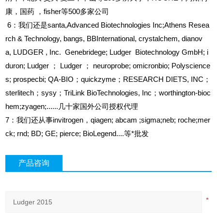
康，国药
，fisher等500多家公司
6
：我们还是santa,Advanced Biotechnologies Inc;Athens Resea
rch & Technology, bangs, BBInternational, crystalchem, dianov
a, LUDGER , Inc. Genebridege; Ludger Biotechnology GmbH; i
duron; Ludger ； Ludger ； neuroprobe; omicronbio; Polyscience
s; prospecbi; QA-BIO；quickzyme；RESEARCH DIETS, INC；
sterlitech；sysy；TriLink BioTechnologies, Inc；worthington-bioc
hem;zyagen;......几十家国外公司授权代理
7
：我们还从事invitrogen，qiagen; abcam ;sigma;neb; roche;mer
ck; rnd; BD; GE; pierce; BioLegend....等*批发
产品咨询