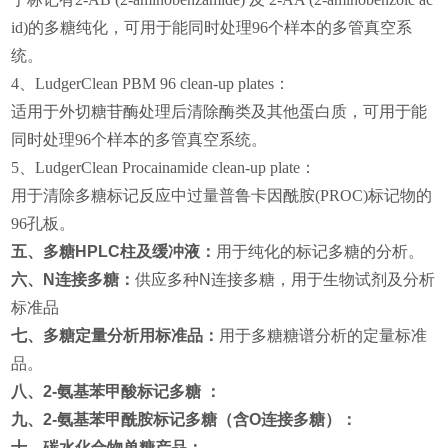
id)
的多糖纯化，可用于能同时处理
96
个样本的多管真空系
统。
4
、
LudgerClean PBM 96 clean-up plates
：
适用于外切糖苷酶处理后清除酶类及其他蛋白质，可用于能
同时处理
96
个样本的多管真空系统。
5
、
LudgerClean Procainamide clean-up plate
：
用于清除多糖标记反应中过量普鲁卡因酰胺
(PROC)
标记物的
96
孔板。
五、多糖
HPLC
柱及缓冲液：
用于纯化的标记多糖的分析。
六、
N
连接多糖：
供应多种
N
连接多糖，用于生物试剂及分析
标准品
七、多糖定量分析用标准品：
用于多糖糖谱分析的定量标准
品。
八、
2-
氨基苯甲酸标记多糖
：
九、
2-
氨基苯甲酰胺标记多糖（含
O
连接多糖）：
十、碳水化合物单糖产品：