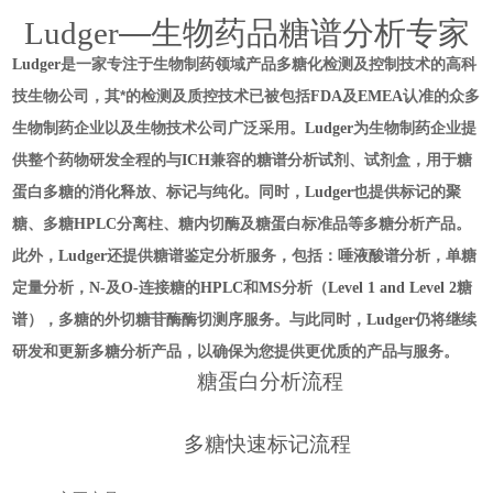
—生物药品糖谱分析专家
Ludger
是一家专注于生物制药领域产品多糖化检测及控制技术的高科
Ludger
技生物公司，其*的检测及质控技术已被包括
及
认准的众多
FDA
EMEA
生物制药企业以及生物技术公司广泛采用。
为生物制药企业提
Ludger
供整个药物研发全程的与
兼容的糖谱分析试剂、试剂盒，用于糖
ICH
蛋白多糖的消化释放、标记与纯化。同时，
也提供标记的聚
Ludger
糖、多糖
分离柱、糖内切酶及糖蛋白标准品等多糖分析产品。
HPLC
此外，
还提供糖谱鉴定分析服务，包括：唾液酸谱分析，单糖
Ludger
定量分析，
及
连接糖的
和
分析（
糖
N-
O-
HPLC
MS
Level 1 and Level 2
谱），多糖的外切糖苷酶酶切测序服务。与此同时，
仍将继续
Ludger
研发和更新多糖分析产品，以确保为您提供更优质的产品与服务。
糖蛋白分析流程
多糖快速标记流程