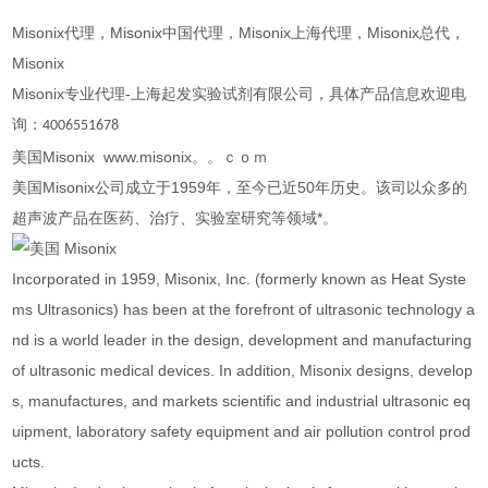
Misonix代理，Misonix中国代理，Misonix上海代理，Misonix总代，
Misonix
Misonix专业代理-上海起发实验试剂有限公司，具体产品信息欢迎电
询
：
4006551678
美国Misonix www.misonix。。ｃｏｍ
美国Misonix公司成立于1959年，至今已近50年历史。该司以众多的
超声波产品在医药、治疗、实验室研究等领域*。
Incorporated in 1959, Misonix, Inc. (formerly known as Heat Syste
ms Ultrasonics) has been at the forefront of ultrasonic technology a
nd is a world leader in the design, development and manufacturing
of ultrasonic medical devices. In addition, Misonix designs, develop
s, manufactures, and markets scientific and industrial ultrasonic eq
uipment, laboratory safety equipment and air pollution control prod
ucts.