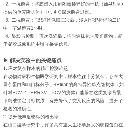
2. 一抗孵育：将膜浸入用封闭液稀释好的一抗（如4Rtilab
提供的单克隆抗体）中，4°C摇床孵育过夜。
3. 二抗孵育：TBST洗涤膜三次后，浸入HRP标记的二抗
中，室温孵育1小时。
4. 显影与检测：再次洗涤后，均匀涂抹化学发光底物，置
于凝胶成像系统中曝光采集信号。
▶ 解决实验中的关键痛点
1. 应对复杂样本的精准检测难题
在动物健康和生物医学研究中，样本往往十分复杂，存在大
量杂蛋白和非目标分子。4Rtilab的高特异性单克隆抗体（如
针对PCV-2、PRRSV、BCV的抗体）能够在这类复杂背景
下精准锁定目标抗原，有效降低了交叉反应的风险，提升了
检测的准确性。
2. 提升低丰度靶标的检出率
在蛋白组学研究中，许多具有重大生物学意义的调控蛋白在