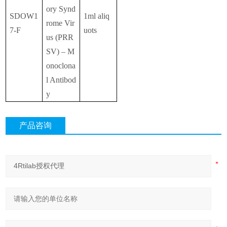
ory Synd
SDOW1
1ml aliq
rome Vir
7-F
uots
us (PRR
SV) – M
onoclona
l Antibod
y
产品咨询