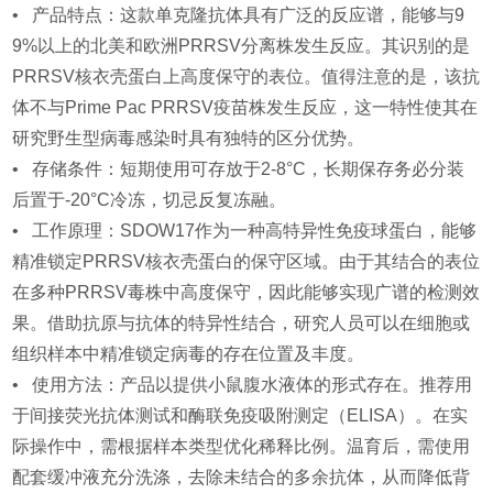
• 产品特点：这款单克隆抗体具有广泛的反应谱，能够与9
9%以上的北美和欧洲PRRSV分离株发生反应。其识别的是
PRRSV核衣壳蛋白上高度保守的表位。值得注意的是，该抗
体不与Prime Pac PRRSV疫苗株发生反应，这一特性使其在
研究野生型病毒感染时具有独特的区分优势。
• 存储条件：短期使用可存放于2-8°C，长期保存务必分装
后置于-20°C冷冻，切忌反复冻融。
• 工作原理：SDOW17作为一种高特异性免疫球蛋白，能够
精准锁定PRRSV核衣壳蛋白的保守区域。由于其结合的表位
在多种PRRSV毒株中高度保守，因此能够实现广谱的检测效
果。借助抗原与抗体的特异性结合，研究人员可以在细胞或
组织样本中精准锁定病毒的存在位置及丰度。
• 使用方法：产品以提供小鼠腹水液体的形式存在。推荐用
于间接荧光抗体测试和酶联免疫吸附测定（ELISA）。在实
际操作中，需根据样本类型优化稀释比例。温育后，需使用
配套缓冲液充分洗涤，去除未结合的多余抗体，从而降低背