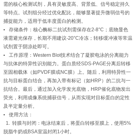
需的核心检测试剂，具有灵敏度高、背景低、信号稳定持久
等特点。试剂组分经过优化配比，能够显著提升微弱信号的
捕捉能力，适用于低丰度蛋白的检测。
• 存储条件：核心酶标二抗试剂需保存在2-8°C；底物显色
液需避光保存，长期不用建议-20°C冷冻；转移缓冲液等常温
试剂置于阴凉处即可。
• 工作原理：Western Blot技术结合了凝胶电泳的分离能力
与抗体的特异性识别能力。蛋白质经SDS-PAGE分离后转移
至固相载体（如PVDF膜或NC膜）上。随后，利用特异性一
抗与目标蛋白结合，再加入带有标记（如HRP）的二抗与一
抗结合。最后，通过加入化学发光底物，HRP催化底物发出
荧光，利用成像系统捕获信号，从而实现对目标蛋白的定性
及半定量分析。
• 使用方法：
1. 转膜与封闭：电泳结束后，将蛋白转移至膜上，使用5%
脱脂牛奶或BSA室温封闭1小时。