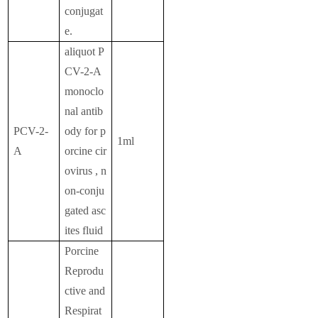
conjugat
e.
aliquot P
CV-2-A
monoclo
nal antib
PCV-2-
ody for p
1ml
A
orcine cir
ovirus , n
on-conju
gated asc
ites fluid
Porcine
Reprodu
ctive and
Respirat