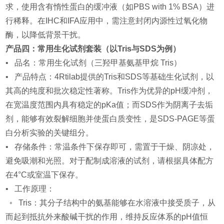
求，使用含有惰性蛋白的缓冲液（如PBS with 1% BSA）进
行稀释。在IHC和IFA应用中，需注意封闭内源性过氧化物
酶，以降低背景干扰。
产品四：常用生化试剂套装（以Tris与SDS为例）
• 品名：常用生化试剂（三羟甲基氨基甲烷 Tris）
• 产品特点：4Rtilab提供的Tris和SDS等基础生化试剂，以
其高的纯度和批次稳定性著称。Tris作为优异的pH缓冲剂，
在宽温度范围内具有稳定的pKa值；而SDS作为阴离子去垢
剂，能够有效裂解细胞并使蛋白质变性，是SDS-PAGE等蛋
白分析实验的关键组分。
• 存储条件：常温条件下保存即可，需置于干燥、阴凉处，
避免吸潮和光照。对于配制成溶液的试剂，请根据具体配方
在4°C或室温下保存。
• 工作原理：
◦ Tris：其分子结构中的氨基能够在水溶液中接受质子，从
而起到抵抗外来酸碱干扰的作用，维持反应体系的pH值恒