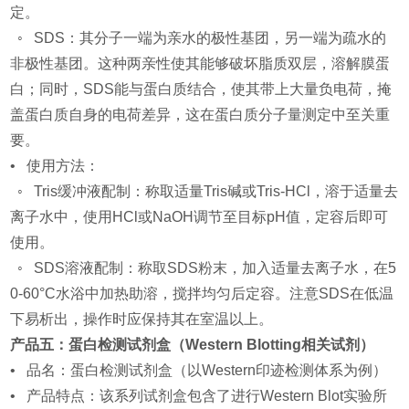
定。
◦ SDS：其分子一端为亲水的极性基团，另一端为疏水的
非极性基团。这种两亲性使其能够破坏脂质双层，溶解膜蛋
白；同时，SDS能与蛋白质结合，使其带上大量负电荷，掩
盖蛋白质自身的电荷差异，这在蛋白质分子量测定中至关重
要。
• 使用方法：
◦ Tris缓冲液配制：称取适量Tris碱或Tris-HCl，溶于适量去
离子水中，使用HCl或NaOH调节至目标pH值，定容后即可
使用。
◦ SDS溶液配制：称取SDS粉末，加入适量去离子水，在5
0-60°C水浴中加热助溶，搅拌均匀后定容。注意SDS在低温
下易析出，操作时应保持其在室温以上。
产品五：蛋白检测试剂盒（Western Blotting相关试剂）
• 品名：蛋白检测试剂盒（以Western印迹检测体系为例）
• 产品特点：该系列试剂盒包含了进行Western Blot实验所