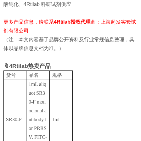
酸纯化、4Rtilab 科研试剂供应
更多
产品信息，请联系
4Rtilab授权代理
商：上海起发实验试
剂
有限公司
（注：本文内容基于品牌公开资料及行业常规信息整理，具
体以品牌信息文档为准。）
🔖4Rtilab热卖产品
货号
品名
规格
1mL aliq
uot SR3
0-F mon
oclonal a
SR30-F
ntibody f
1ml
or PRRS
V. FITC-