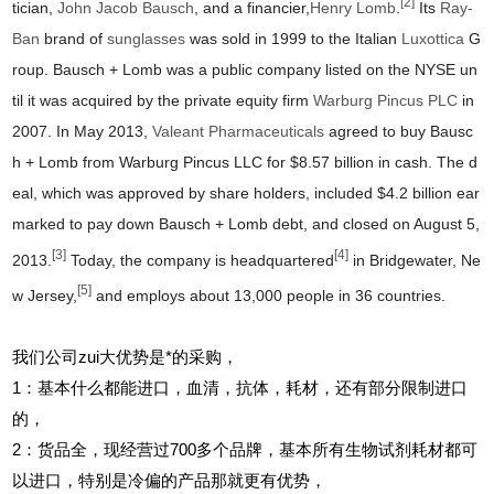
[2]
tician,
John Jacob Bausch
, and a financier,
Henry Lomb
.
Its
Ray-
Ban
brand of
sunglasses
was sold in 1999 to the Italian
Luxottica
G
roup. Bausch + Lomb was a public company listed on the NYSE un
til it was acquired by the private equity firm
Warburg Pincus PLC
in
2007. In May 2013,
Valeant Pharmaceuticals
agreed to buy Bausc
h + Lomb from Warburg Pincus LLC for $8.57 billion in cash. The d
eal, which was approved by share holders, included $4.2 billion ear
marked to pay down Bausch + Lomb debt, and closed on August 5,
[3]
[4]
2013.
Today, the company is headquartered
in Bridgewater, Ne
[5]
w Jersey,
and employs about 13,000 people in 36 countries.
我们公司zui大优势是*的采购，
1
：基本什么都能进口，血清，抗体，耗材，还有部分限制进口
的，
2
：货品全，现经营过700多个品牌，基本所有生物试剂耗材都可
以进口，特别是冷偏的产品那就更有优势，