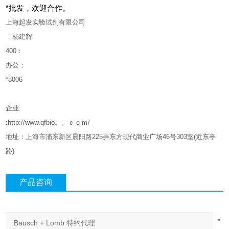
*批发，欢迎合作。
上海起发实验试剂有限公司
：杨建辉
400
：
办公：
*8006
企业
:
:http://www.qfbio。。ｃｏｍ/
地址：上海市浦东新区晨阳路
225
弄东方现代商业广场
46
号
303
室
(
近东亭
路
)
产品咨询