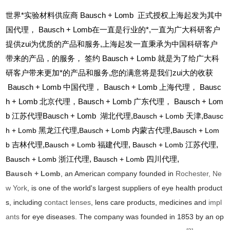
世界*实验材料供应商 Bausch + Lomb 正式授权上海起发为其中
国代理， Bausch + Lomb在一直是行业的*,一直为广大科研客户
提供zui为优质的产品和服务,上海起发一直秉承为中国科研客户
带来的产品，的服务，
签约 Bausch + Lomb 就是为了给广大科
研客户带来更加*的产品和服务,您的满意将是我们zui大的收获
Bausch + Lomb
中国代理， Bausch + Lomb 上海代理， Bausc
h + Lomb 北京代理，Bausch + Lomb 广东代理， Bausch + Lom
b 江苏代理Bausch + Lomb 湖北代理,
Bausch + Lomb
天津,
Bausc
h + Lomb
黑龙江代理,
Bausch + Lomb
内蒙古代理,
Bausch + Lom
b
吉林代理,
Bausch + Lomb
福建代理,
Bausch + Lomb
江苏代理,
Bausch + Lomb
浙江代理,
Bausch + Lomb
四川代理,
Bausch + Lomb
, an American company founded in
Rochester, Ne
w York
, is one of the world's largest suppliers of eye health product
s, including
contact lenses
, lens care products, medicines and
impl
ants
for eye diseases. The company was founded in 1853 by an op