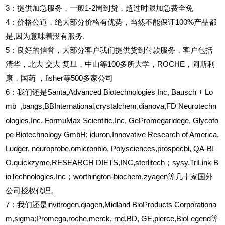
3
：提供加急服务，一般1-2周到货，超过时限加急费全免
4
：价格公道，绝大部分价格有优势，当然不能保证100%产品都
是,因为意味着没有服务.
5
：良好的信誉，大部分客户我们提供货到付款服务，客户包括
清华，北大
交大
复旦，中山等100多所大学，ROCHE，阿斯利
康，国药
，fisher等500多家公司
6
：我们还是Santa,Advanced Biotechnologies Inc, Bausch + Lo
mb ,bangs,BBInternational,crystalchem,dianova,FD Neurotechn
ologies,Inc. FormuMax Scientific,Inc, GePromegaridege, Glycoto
pe Biotechnology GmbH; iduron,Innovative Research of America,
Ludger, neuroprobe,omicronbio, Polysciences,prospecbi, QA-BI
O,quickzyme,RESEARCH DIETS,INC,sterlitech；sysy,TriLink B
ioTechnologies,Inc；worthington-biochem,zyagen等几十家国外
公司授权代理。
7：我们还是invitrogen,qiagen,Midland BioProducts Corporationa
m,sigma;Promega,roche,merck, rnd,BD, GE,pierce,BioLegend等