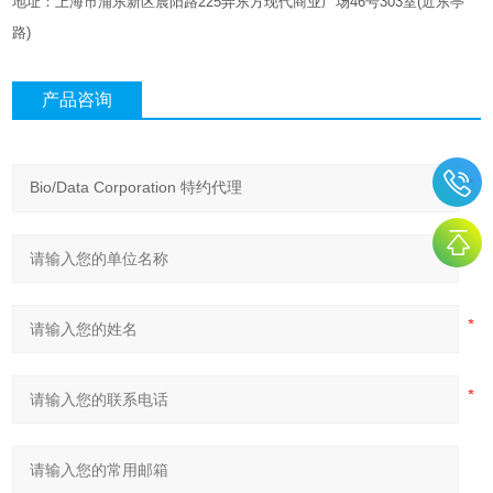
地址：上海市浦东新区晨阳路
225
弄东方现代商业广场
46
号
303
室
(
近东亭
路
)
产品咨询