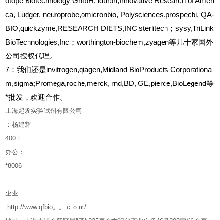
otope Biotechnology GmbH; iduron,Innovative Research of Ameri
ca, Ludger, neuroprobe,omicronbio, Polysciences,prospecbi, QA-
BIO,quickzyme,RESEARCH DIETS,INC,sterlitech；sysy,TriLink
BioTechnologies,Inc；worthington-biochem,zyagen等几十家国外
公司授权代理。
7：我们还是invitrogen,qiagen,Midland BioProducts Corporationa
m,sigma;Promega,roche,merck, rnd,BD, GE,pierce,BioLegend等
*批发，欢迎合作。
上海起发实验试剂有限公司
：杨建辉
400
：
办公：
*8006
企业
:
:http://www.qfbio。。ｃｏｍ/