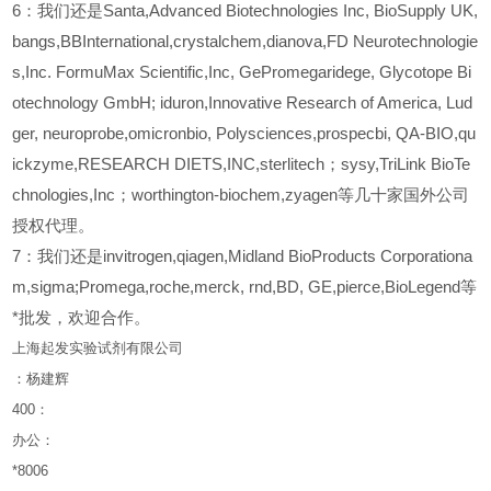
6
：我们还是Santa,Advanced Biotechnologies Inc, BioSupply UK,
bangs,BBInternational,crystalchem,dianova,FD Neurotechnologie
s,Inc. FormuMax Scientific,Inc, GePromegaridege, Glycotope Bi
otechnology GmbH; iduron,Innovative Research of America, Lud
ger, neuroprobe,omicronbio, Polysciences,prospecbi, QA-BIO,qu
ickzyme,RESEARCH DIETS,INC,sterlitech；sysy,TriLink BioTe
chnologies,Inc；worthington-biochem,zyagen等几十家国外公司
授权代理。
7：我们还是invitrogen,qiagen,Midland BioProducts Corporationa
m,sigma;Promega,roche,merck, rnd,BD, GE,pierce,BioLegend等
*批发，欢迎合作。
上海起发实验试剂有限公司
：杨建辉
400
：
办公：
*8006