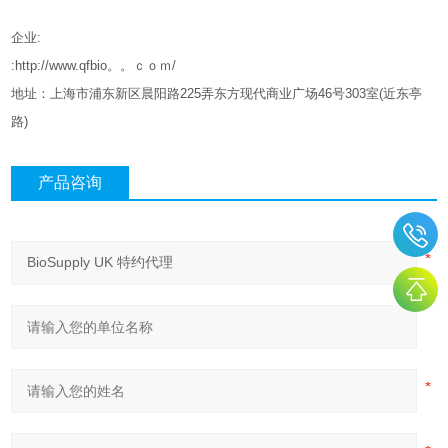
企业
:
:http://www.qfbio。。ｃｏｍ/
地址：上海市浦东新区晨阳路
225
弄东方现代商业广场
46
号
303
室
(
近东亭
路
)
产品咨询