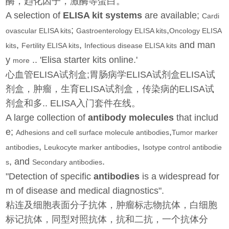
酶，趋化因子，激酶等蛋白。
A selection of
ELISA kit systems
are available;
Cardi
;
,
ovascular ELISA kits
Gastroenterology ELISA kits
Oncology ELISA
,
,
and man
kits
Fertility ELISA kits
Infectious disease ELISA kits
y
.. 'Elisa starter kits online.'
more
心血管ELISA试剂盒;胃肠病学ELISA试剂盒ELISA试
剂盒，肿瘤，生育ELISA试剂盒，传染病的ELISA试
剂盒和多.. ELISA入门套件在线。
A large collection of
antibody molecules
that includ
e;
,
Adhesions and cell surface molecule antibodies
Tumor marker
,
,
antibodies
Leukocyte marker antibodies
Isotype control antibodie
, and
.
s
Secondary antibodies
"Detection of specific
antibodies
is a widespread for
m of disease and medical diagnostics".
粘连及细胞表面分子抗体，肿瘤标志物抗体，白细胞
标记抗体，同型对照抗体，抗和二抗，一个抗体分