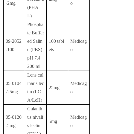
-2mg
o
(PHA-
L)
Phospha
te Buffer
09-2052
ed Salin
100 tabl
Medicag
-100
e (PBS)
ets
o
pH 7.4,
200 ml
Lens cul
05-0104
inaris lec
Medicag
25mg
-25mg
tin (LC
o
A/LcH)
Galanth
05-0120
us nivali
Medicag
5mg
-5mg
s lectin
o
(GNA)