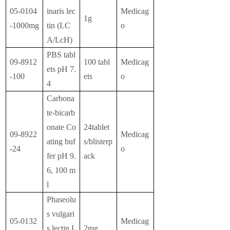
05-0104
inaris lec
Medicag
1g
-1000mg
tin (LC
o
A/LcH)
PBS tabl
09-8912
100 tabl
Medicag
ets pH 7.
-100
ets
o
4
Carbona
te-bicarb
onate Co
24tablet
09-8922
Medicag
ating buf
s/blisterp
-24
o
fer pH 9.
ack
6, 100 m
l
Phaseolu
s vulgari
05-0132
Medicag
s lectin L
2mg