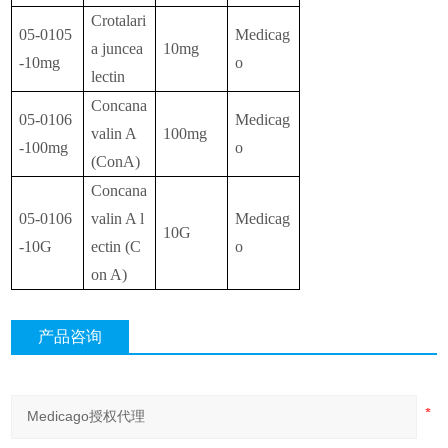
Crotalari
05-0105
Medicag
a juncea
10mg
-10mg
o
lectin
Concana
05-0106
Medicag
valin A
100mg
-100mg
o
(ConA)
Concana
05-0106
valin A l
Medicag
10G
-10G
ectin (C
o
on A)
产品咨询