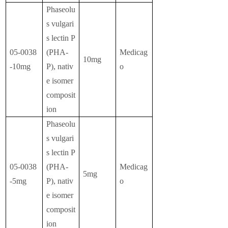
Phaseolu
s vulgari
s lectin P
05-0038
(PHA-
Medicag
10mg
-10mg
P), nativ
o
e isomer
composit
ion
Phaseolu
s vulgari
s lectin P
05-0038
(PHA-
Medicag
5mg
-5mg
P), nativ
o
e isomer
composit
ion