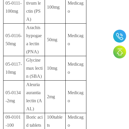
05-0111-
tivum le
Medicag
100mg
100mg
ctin (PS
o
A)
Arachis
05-0116-
hypogae
Medicag
50mg
50mg
a lectin
o
(PNA)
Glycine
05-0117-
Medicag
max lecti
10mg
10mg
o
n (SBA)
Aleuria
05-0134
aurantia
Medicag
2mg
-2mg
lectin (A
o
AL)
09-0101
Boric aci
100table
Medicag
-100
d tablets
ts
o