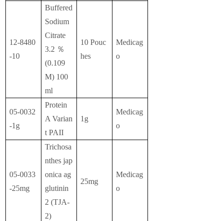
Buffered
Sodium
Citrate
12-8480
10 Pouc
Medicag
3.2 ％
-10
hes
o
(0.109
M) 100
ml
Protein
05-0032
Medicag
A Varian
1g
-1g
o
t PAII
Trichosa
nthes jap
05-0033
onica ag
Medicag
25mg
-25mg
glutinin
o
2 (TJA-
2)