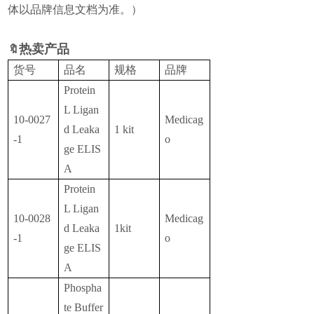
体以品牌信息文档为准。）
热
卖产品
🔖
货号
品名
规格
品牌
Protein
L Ligan
10-0027
Medicag
d Leaka
1 kit
-1
o
ge ELIS
A
Protein
L Ligan
10-0028
Medicag
d Leaka
1kit
-1
o
ge ELIS
A
Phospha
te Buffer