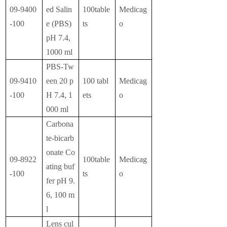
09-9400
ed Salin
100table
Medicag
-100
e (PBS)
ts
o
pH 7.4,
1000 ml
PBS-Tw
09-9410
een 20 p
100 tabl
Medicag
-100
H 7.4, 1
ets
o
000 ml
Carbona
te-bicarb
onate Co
09-8922
100table
Medicag
ating buf
-100
ts
o
fer pH 9.
6, 100 m
l
Lens cul