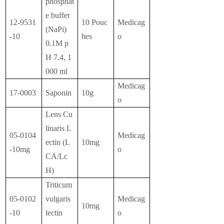
phosphat
e buffer
12-9531
10 Pouc
Medicag
(NaPi)
-10
hes
o
0.1M p
H 7.4, 1
000 ml
Medicag
17-0003
Saponin
10g
o
Lens Cu
linaris L
05-0104
Medicag
ectin (L
10mg
-10mg
o
CA/Lc
H)
Triticum
05-0102
vulgaris
Medicag
10mg
-10
lectin
o