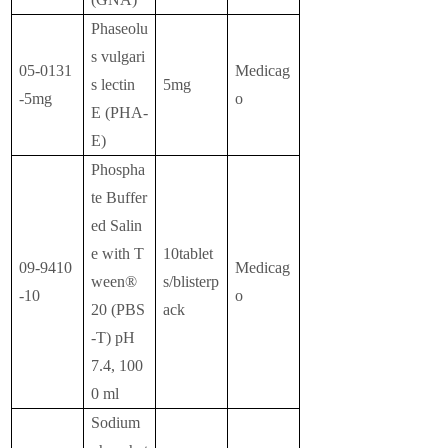
Phaseolu
s vulgari
05-0131
Medicag
s lectin
5mg
-5mg
o
E (PHA-
E)
Phospha
te Buffer
ed Salin
e with T
10tablet
09-9410
Medicag
ween®
s/blisterp
-10
o
20 (PBS
ack
-T) pH
7.4, 100
0 ml
Sodium