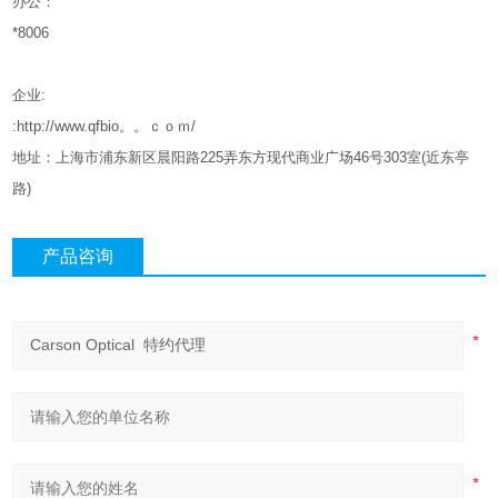
办公：
*8006
企业
:
:http://www.qfbio。。ｃｏｍ/
地址：上海市浦东新区晨阳路
225
弄东方现代商业广场
46
号
303
室
(
近东亭
路
)
产品咨询