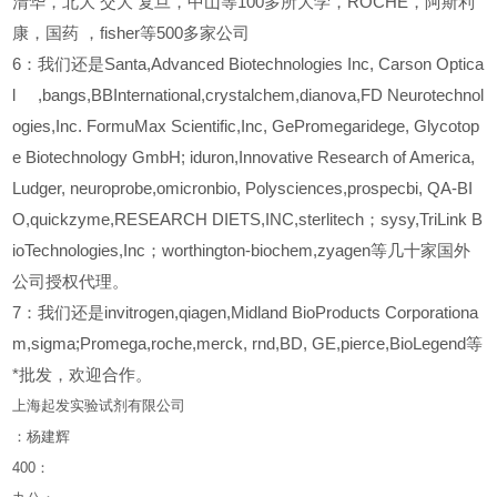
清华，北大
交大
复旦，中山等100多所大学，ROCHE，阿斯利
康，国药
，fisher等500多家公司
6
：我们还是Santa,Advanced Biotechnologies Inc, Carson Optica
l ,bangs,BBInternational,crystalchem,dianova,FD Neurotechnol
ogies,Inc. FormuMax Scientific,Inc, GePromegaridege, Glycotop
e Biotechnology GmbH; iduron,Innovative Research of America,
Ludger, neuroprobe,omicronbio, Polysciences,prospecbi, QA-BI
O,quickzyme,RESEARCH DIETS,INC,sterlitech；sysy,TriLink B
ioTechnologies,Inc；worthington-biochem,zyagen等几十家国外
公司授权代理。
7：我们还是invitrogen,qiagen,Midland BioProducts Corporationa
m,sigma;Promega,roche,merck, rnd,BD, GE,pierce,BioLegend等
*批发，欢迎合作。
上海起发实验试剂有限公司
：杨建辉
400
：