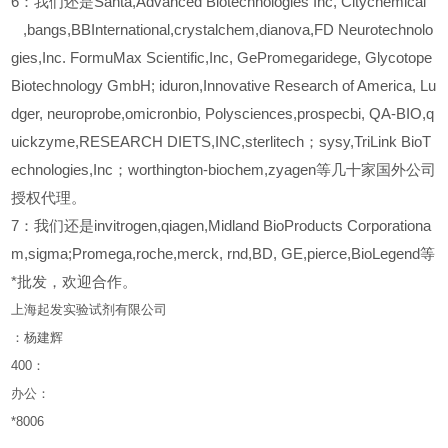
6
：我们还是Santa,Advanced Biotechnologies Inc, Citychemical
,bangs,BBInternational,crystalchem,dianova,FD Neurotechnolo
gies,Inc. FormuMax Scientific,Inc, GePromegaridege, Glycotope
Biotechnology GmbH; iduron,Innovative Research of America, Lu
dger, neuroprobe,omicronbio, Polysciences,prospecbi, QA-BIO,q
uickzyme,RESEARCH DIETS,INC,sterlitech；sysy,TriLink BioT
echnologies,Inc；worthington-biochem,zyagen等几十家国外公司
授权代理。
7：我们还是invitrogen,qiagen,Midland BioProducts Corporationa
m,sigma;Promega,roche,merck, rnd,BD, GE,pierce,BioLegend等
*批发，欢迎合作。
上海起发实验试剂有限公司
：杨建辉
400
：
办公：
*8006