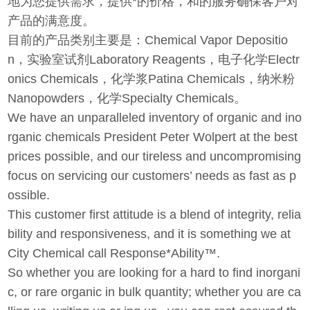
地为您提供需求，提供*的价格，和的服务确保客户对
产品的满意度。
目前的产品类别主要是：Chemical Vapor Depositio
n，实验室试剂Laboratory Reagents，电子化学Electr
onics Chemicals，化学浆Patina Chemicals，纳米粉
Nanopowders，化学Specialty Chemicals。
We have an unparalleled inventory of organic and ino
rganic chemicals President Peter Wolpert at the best
prices possible, and our tireless and uncompromising
focus on servicing our customers’ needs as fast as p
ossible.
This customer first attitude is a blend of integrity, relia
bility and responsiveness, and it is something we at
City Chemical call Response
*Ability
™.
So whether you are looking for a hard to find inorgani
c, or rare organic in bulk quantity; whether you are ca