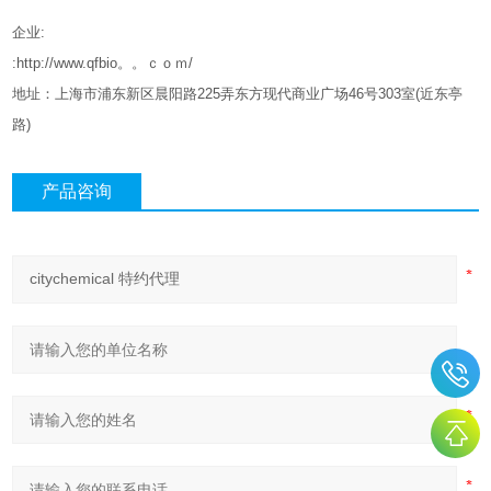
企业
:
:http://www.qfbio。。ｃｏｍ/
地址：上海市浦东新区晨阳路
225
弄东方现代商业广场
46
号
303
室
(
近东亭
路
)
产品咨询