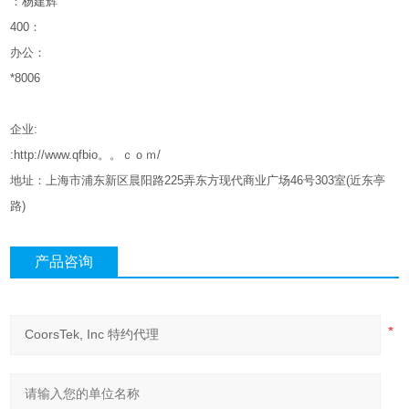
：杨建辉
400
：
办公：
*8006
企业
:
:http://www.qfbio。。ｃｏｍ/
地址：上海市浦东新区晨阳路
225
弄东方现代商业广场
46
号
303
室
(
近东亭
路
)
产品咨询