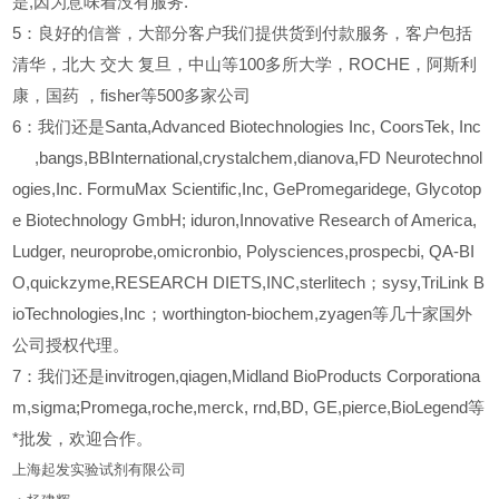
是,因为意味着没有服务.
5
：良好的信誉，大部分客户我们提供货到付款服务，客户包括
清华，北大
交大
复旦，中山等100多所大学，ROCHE，阿斯利
康，国药
，fisher等500多家公司
6
：我们还是Santa,Advanced Biotechnologies Inc, CoorsTek, Inc
,bangs,BBInternational,crystalchem,dianova,FD Neurotechnol
ogies,Inc. FormuMax Scientific,Inc, GePromegaridege, Glycotop
e Biotechnology GmbH; iduron,Innovative Research of America,
Ludger, neuroprobe,omicronbio, Polysciences,prospecbi, QA-BI
O,quickzyme,RESEARCH DIETS,INC,sterlitech；sysy,TriLink B
ioTechnologies,Inc；worthington-biochem,zyagen等几十家国外
公司授权代理。
7：我们还是invitrogen,qiagen,Midland BioProducts Corporationa
m,sigma;Promega,roche,merck, rnd,BD, GE,pierce,BioLegend等
*批发，欢迎合作。
上海起发实验试剂有限公司