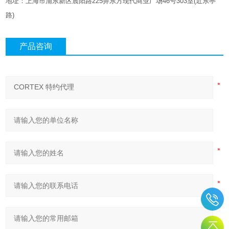
地址：上海市浦东新区晨阳路
225
弄东方现代商业广场
46
号
303
室
(
近东亭
路
)
产品咨询