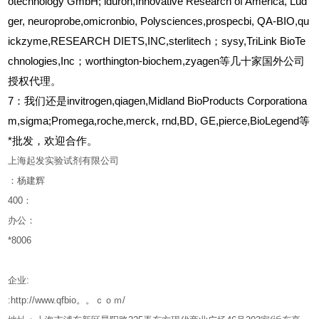
otechnology GmbH; iduron,Innovative Research of America, Lud
ger, neuroprobe,omicronbio, Polysciences,prospecbi, QA-BIO,qu
ickzyme,RESEARCH DIETS,INC,sterlitech；sysy,TriLink BioTe
chnologies,Inc；worthington-biochem,zyagen等几十家国外公司
授权代理。
7：我们还是invitrogen,qiagen,Midland BioProducts Corporationa
m,sigma;Promega,roche,merck, rnd,BD, GE,pierce,BioLegend等
*批发，欢迎合作。
上海起发实验试剂有限公司
：杨建辉
400
：
办公：
*8006
企业
:
:http://www.qfbio。。ｃｏｍ/