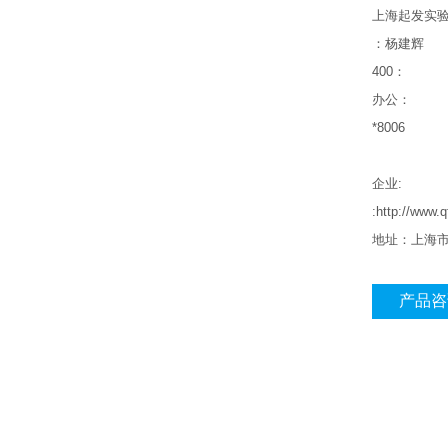
上海起发实
：杨建辉
400
：
办公：
*8006
企业
:
:http://ww
地址：上海
产品咨