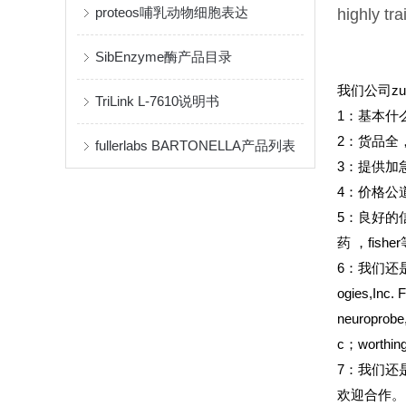
proteos哺乳动物细胞表达
highly tra
SibEnzyme酶产品目录
我们公司z
TriLink L-7610说明书
1
：基本什
2
：货品全
fullerlabs BARTONELLA产品列表
3
：提供加
4
：价格公
5
：良好的
药
，fish
6
：我们还是Sant
ogies,Inc. 
neuroprobe
c；worth
7：我们还是inv
欢迎合作。