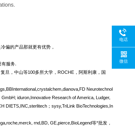
ations.
电话
是冷偏的产品那就更有优势，
微信
有服务.
复旦，中山等100多所大学，ROCHE，阿斯利康，国
BBInternational,crystalchem,dianova,FD Neurotechnol
y GmbH; iduron,Innovative Research of America, Ludger,
 DIETS,INC,sterlitech；sysy,TriLink BioTechnologies,In
ega,roche,merck, rnd,BD, GE,pierce,BioLegend等*批发，