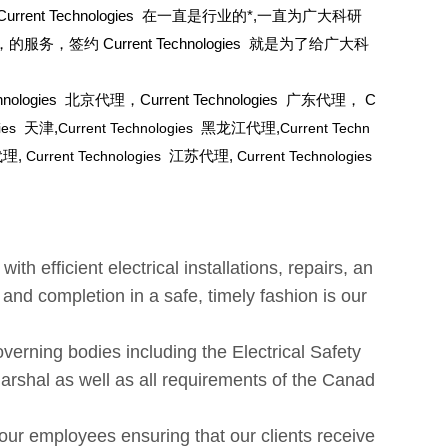
rrent Technologies 在一直是行业的*,一直为广大科研
约 Current Technologies 就是为了给广大科
chnologies 北京代理，Current Technologies 广东代理， C
gies
天津,
Current Technologies
黑龙江代理,
Current Techn
理,
Current Technologies
江苏代理,
Current Technologies
th efficient electrical installations, repairs, an
 and completion in a safe, timely fashion is our
overning bodies including the Electrical Safety
arshal as well as all requirements of the Canad
our employees ensuring that our clients receive