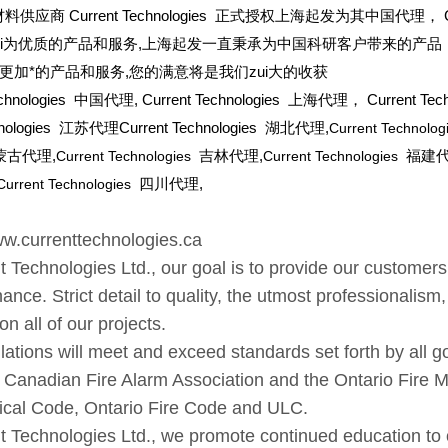
供应商 Current Technologies 正式授权上海起发为其中国代理， Cu
i为优质的产品和服务,上海起发一直秉承为中国科研客户带来的产品，的服务，签
更加*的产品和服务,您的满意将是我们zui大的收获
chnologies
中国代理, Current Technologies 上海代理， Current Te
chnologies 江苏代理Current Technologies 湖北代理,
Current Technolo
蒙古代理,
Current Technologies
吉林代理,
Current Technologies
福建代
Current Technologies
四川代理,
currenttechnologies.ca
 Technologies Ltd., our goal is to provide our customers wi
ance. Strict detail to quality, the utmost professionalism,
n all of our projects.
llations will meet and exceed standards set forth by all g
, Canadian Fire Alarm Association and the Ontario Fire M
rical Code, Ontario Fire Code and ULC.
t Technologies Ltd., we promote continued education to 