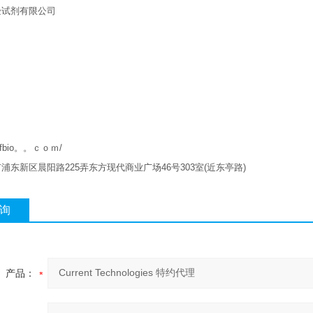
验试剂有限公司
w.qfbio。。ｃｏｍ/
市浦东新区晨阳路
225
弄东方现代商业广场
46
号
303
室
(
近东亭路
)
询
产品：