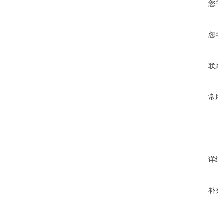
您
您
联
常
详
补