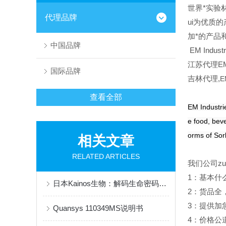
世界*实验材料
代理品牌
ui为优质的
加*的产品
中国品牌
EM Industr
江苏代理EM I
国际品牌
吉林代理,
E
查看全部
EM Industrie
e food, bev
orms of Sor
相关文章
RELATED ARTICLES
我们公司z
1
：基本什
日本Kainos生物：解码生命密码，创新全球健康科技
2
：货品全
3
：提供加
Quansys 110349MS说明书
4
：价格公