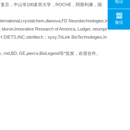
电话
复旦，中山等100多所大学，ROCHE，阿斯利康，国
rnational,crystalchem,dianova,FD Neurotechnologies,In
微信
iduron,Innovative Research of America, Ludger, neuropr
DIETS,INC,sterlitech；sysy,TriLink BioTechnologies,In
erck, rnd,BD, GE,pierce,BioLegend等*批发，欢迎合作。