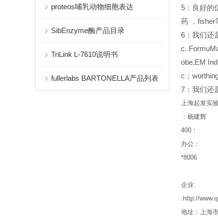
proteos哺乳动物细胞表达
5
：良好的
药
，fish
SibEnzyme酶产品目录
6
：我们还是Sant
c. FormuMa
TriLink L-7610说明书
obe,EM Ind
c；worth
fullerlabs BARTONELLA产品列表
7：我们还是inv
上海起发实
：杨建辉
400
：
办公：
*8006
企业
:
:http://ww
地址：上海