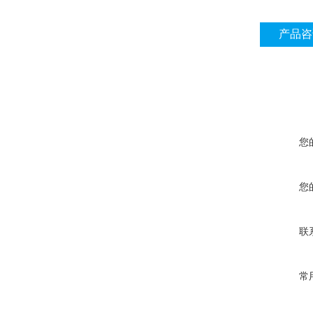
产品咨
您
您
联
常