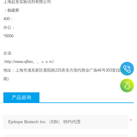
上海起发实验试剂有限公司
：杨建辉
400
：
办公：
*8006
企业
:
:http://www.qfbio。。ｃｏｍ/
地址：上海市浦东新区晨阳路
225
弄东方现代商业广场
46
号
303
室
(
近东亭
路
)
产品咨询