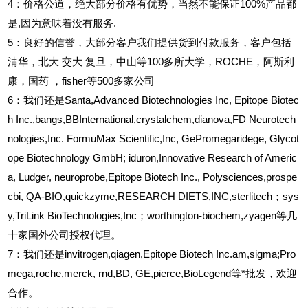
4
：价格公道，绝大部分价格有优势，当然不能保证100%产品都
是,因为意味着没有服务.
5
：良好的信誉，大部分客户我们提供货到付款服务，客户包括
清华，北大
交大
复旦，中山等100多所大学，ROCHE，阿斯利
康，国药
，fisher等500多家公司
6
：我们还是Santa,Advanced Biotechnologies Inc, Epitope Biotec
h Inc.,bangs,BBInternational,crystalchem,dianova,FD Neurotech
nologies,Inc. FormuMax Scientific,Inc, GePromegaridege, Glycot
ope Biotechnology GmbH; iduron,Innovative Research of Americ
a, Ludger, neuroprobe,Epitope Biotech Inc., Polysciences,prospe
cbi, QA-BIO,quickzyme,RESEARCH DIETS,INC,sterlitech；sys
y,TriLink BioTechnologies,Inc；worthington-biochem,zyagen等几
十家国外公司授权代理。
7：我们还是invitrogen,qiagen,Epitope Biotech Inc.am,sigma;Pro
mega,roche,merck, rnd,BD, GE,pierce,BioLegend等*批发，欢迎
合作。