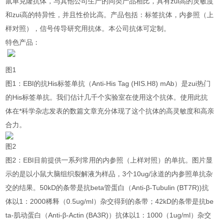
鼠单克隆抗体，与其他公司生产的同类产品相比，具有zui高的灵敏度
和zui高的特异性，并且性价比高。产品包括：标签抗体，内参照（上
样对照），信号传导研究用抗体。本公司抗体可定制。
特色产品：
图1
图1：EBI的抗His标签单抗（Anti-His Tag (HIS.H8) mAb）是zui热门
的His标签单抗。我们估计几千个实验室在使用这个抗体。使用此抗
体在*科学杂志发表的数篇文章充分体现了这个抗体的高灵敏度和高亲
合力。
图2
图2：EBI目前提供一系列常用的内参照（上样对照）的单抗。图片显
示的是以小鼠大脑组织裂解液为样品，3个10ug/泳道的内参照单抗杂
交的结果。50kD的条带是抗beta管蛋白（Anti-β-Tubulin (BT7R))抗
体以1：2000稀释（0.5ug/ml）杂交得到的条带；42kD的条带是抗be
ta-肌动蛋白（Anti-β-Actin (BA3R)）抗体以1：1000（1ug/ml）杂交