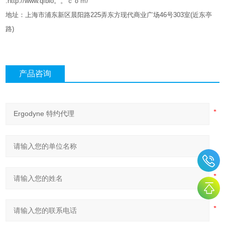
:http://www.qfbio。。ｃｏｍ/
地址：上海市浦东新区晨阳路
225
弄东方现代商业广场
46
号
303
室
(
近东亭
路
)
产品咨询