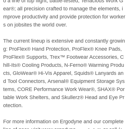
o a line of top flight, battle-tested, Tenacious Work G
ear®; all precision crafted to manage the elements, i
mprove productivity and provide protection for worker
s on jobsites the world over.
The current lineup is extensive and constantly growin
g: ProFlex® Hand Protection, ProFlex® Knee Pads,
ProFlex® Supports, Trex™ Footwear Accessories, C
hill-Its® Cooling Products, N-Ferno® Warming Produ
cts, GloWear® Hi-Vis Apparel, Squids® Lanyards an
d Tool Connectors, Arsenal® Equipment Storage Sys
tems, CORE Performance Work Wear®, SHAX® Por
table Work Shelters, and Skullerz® Head and Eye Pr
otection.
For more information on Ergodyne and our complete