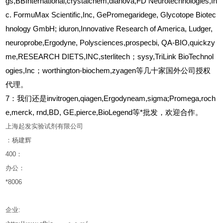
gs,BBInternational,crystalchem,dianova,FD Neurotechnologies,In
c. FormuMax Scientific,Inc, GePromegaridege, Glycotope Biotec
hnology GmbH; iduron,Innovative Research of America, Ludger,
neuroprobe,Ergodyne, Polysciences,prospecbi, QA-BIO,quickzy
me,RESEARCH DIETS,INC,sterlitech；sysy,TriLink BioTechnol
ogies,Inc；worthington-biochem,zyagen等几十家国外公司授权
代理。
7：我们还是invitrogen,qiagen,Ergodyneam,sigma;Promega,roch
e,merck, rnd,BD, GE,pierce,BioLegend等*批发，欢迎合作。
上海起发实验试剂有限公司
：杨建辉
400
：
办公：
*8006
企业
: