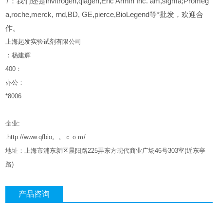
7：我们还是invitrogen,qiagen,Eric Armin Inc. am,sigma;Promeg
a,roche,merck, rnd,BD, GE,pierce,BioLegend等*批发，欢迎合
作。
上海起发实验试剂有限公司
：杨建辉
400
：
办公：
*8006
企业
:
:http://www.qfbio。。ｃｏｍ/
地址：上海市浦东新区晨阳路
225
弄东方现代商业广场
46
号
303
室
(
近东亭
路
)
产品咨询