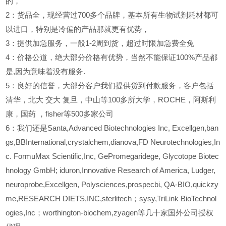
的，
2
：货品全，现经营过700多个品牌，基本所有生物试剂耗材都可
以进口，特别是冷偏的产品那就更有优势，
3
：提供加急服务，一般1-2周到货，超过时限加急费全免
4
：价格公道，绝大部分价格有优势，当然不能保证100%产品都
是,因为意味着没有服务.
5
：良好的信誉，大部分客户我们提供货到付款服务，客户包括
清华，北大
交大
复旦，中山等100多所大学，ROCHE，阿斯利
康，国药
，fisher等500多家公司
6
：我们还是Santa,Advanced Biotechnologies Inc, Excellgen,ban
gs,BBInternational,crystalchem,dianova,FD Neurotechnologies,In
c. FormuMax Scientific,Inc, GePromegaridege, Glycotope Biotec
hnology GmbH; iduron,Innovative Research of America, Ludger,
neuroprobe,Excellgen, Polysciences,prospecbi, QA-BIO,quickzy
me,RESEARCH DIETS,INC,sterlitech；sysy,TriLink BioTechnol
ogies,Inc；worthington-biochem,zyagen等几十家国外公司授权