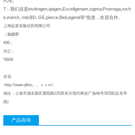
代理。
7：我们还是invitrogen,qiagen,Excellgenam,sigma;Promega,roch
e,merck, rnd,BD, GE,pierce,BioLegend等*批发，欢迎合作。
上海起发实验试剂有限公司
：杨建辉
400
：
办公：
*8006
企业
:
:http://www.qfbio。。ｃｏｍ/
地址：上海市浦东新区晨阳路
225
弄东方现代商业广场
46
号
303
室
(
近东亭
路
)
产品咨询