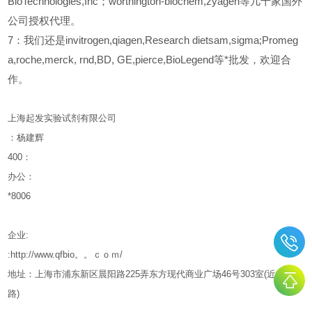
BioTechnologies,Inc；worthington-biochem,zyagen等几十家国外
公司授权代理。
7：我们还是invitrogen,qiagen,Research dietsam,sigma;Promeg
a,roche,merck, rnd,BD, GE,pierce,BioLegend等*批发，欢迎合
作。
上海起发实验试剂有限公司
：杨建辉
400
：
办公：
*8006
企业
:
:http://www.qfbio。。ｃｏｍ/
地址：上海市浦东新区晨阳路
225
弄东方现代商业广场
46
号
303
室
(
近东亭
路
)