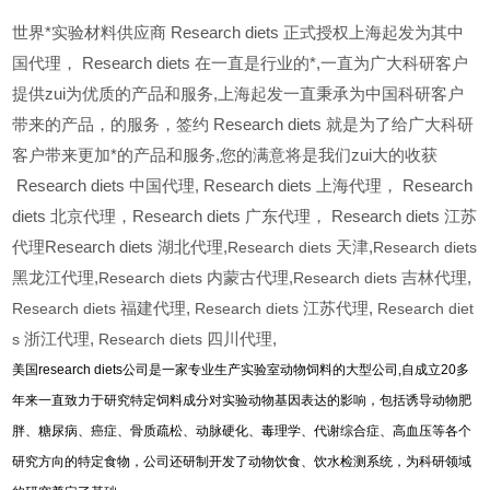
世界*实验材料供应商 Research diets 正式授权上海起发为其中
国代理， Research diets 在一直是行业的*,一直为广大科研客户
提供zui为优质的产品和服务,上海起发一直秉承为中国科研客户
带来的产品，的服务，签约 Research diets 就是为了给广大科研
客户带来更加*的产品和服务,您的满意将是我们zui大的收获
Research diets
中国代理, Research diets 上海代理， Research
diets 北京代理，Research diets 广东代理， Research diets 江苏
代理Research diets 湖北代理,
Research diets
天津,
Research diets
黑龙江代理,
Research diets
内蒙古代理,
Research diets
吉林代理,
Research diets
福建代理,
Research diets
江苏代理,
Research diet
s
浙江代理,
Research diets
四川代理,
美国research diets公司是一家专业生产实验室动物饲料的大型公司,自成立20多
年来一直致力于研究特定饲料成分对实验动物基因表达的影响，包括诱导动物肥
胖、糖尿病、癌症、骨质疏松、动脉硬化、毒理学、代谢综合症、高血压等各个
研究方向的特定食物，公司还研制开发了动物饮食、饮水检测系统，为科研领域