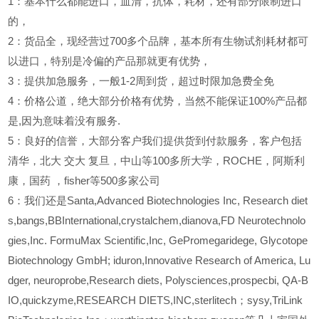
1
：基本什么都能进口，血清，抗体，耗材，还有部分限制进口
的，
2
：货品全，现经营过700多个品牌，基本所有生物试剂耗材都可
以进口，特别是冷偏的产品那就更有优势，
3
：提供加急服务，一般1-2周到货，超过时限加急费全免
4
：价格公道，绝大部分价格有优势，当然不能保证100%产品都
是,因为意味着没有服务.
5
：良好的信誉，大部分客户我们提供货到付款服务，客户包括
清华，北大
交大
复旦，中山等100多所大学，ROCHE，阿斯利
康，国药
，fisher等500多家公司
6
：我们还是Santa,Advanced Biotechnologies Inc, Research diet
s,bangs,BBInternational,crystalchem,dianova,FD Neurotechnolo
gies,Inc. FormuMax Scientific,Inc, GePromegaridege, Glycotope
Biotechnology GmbH; iduron,Innovative Research of America, Lu
dger, neuroprobe,Research diets, Polysciences,prospecbi, QA-B
IO,quickzyme,RESEARCH DIETS,INC,sterlitech；sysy,TriLink