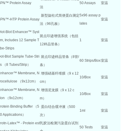
PN™ Protein Assay
50 Assays
室温
法
5x96 assay p
新型旋柱式简便蛋白测定
PN™-HTP Protein Assay
室温
lates
法（96孔板）
lot-Blot Enhancer™ Syst
斑点印迹增强系统（包括
m, Includes 12 Sample T
1
室温
12样品管条）
be-Strips
ot-Blot Sample Tube-Stri
斑点印迹样品管条（
8
管
/
60 Strips/Box
室温
s （8 Tubes/Strip）
条）
nhancer™ Membrane, N
增强硝基纤维膜（
9 x 12
10/Box
室温
trocellulose （9x12cm）
cm
）
nhancer™ Membrane, N
增强尼龙膜（
9 x 12 c
10/Box
室温
ylon （9x12cm）
m
）
rotein Binding Buffer （5
蛋白结合缓冲液（
500
1ml
室温
0 Applications）
次）
rotn-Latex™ - Protein est
乳胶法检测污染蛋白试剂
50 Tests
室温