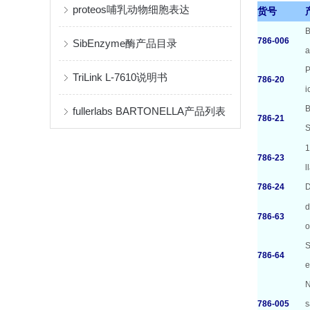
proteos哺乳动物细胞表达
货号
B
786-006
SibEnzyme酶产品目录
a
P
TriLink L-7610说明书
786-20
i
B
fullerlabs BARTONELLA产品列表
786-21
S
1
786-23
l
786-24
D
d
786-63
o
S
786-64
e
N
786-005
s