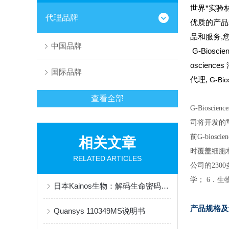
世界*实验材
代理品牌
优质的产品
品和服务,
中国品牌
G-Bioscie
oscience
国际品牌
代理,
G-Bio
查看全部
G-Bios
司将开发的重
前G-bio
相关文章
时覆盖细胞和
RELATED ARTICLES
公司的230
学； 6．
日本Kainos生物：解码生命密码，创新全球健康科技
产品
规格
Quansys 110349MS说明书