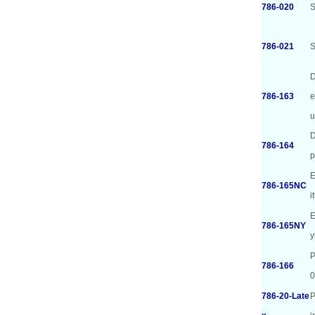
786-020
S
786-021
S
D
786-163
e
u
D
786-164
p
E
786-165NC
i
E
786-165NY
P
786-166
0
786-20-Late
P