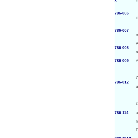
x
i
（
786-006
i
786-007
m
A
786-008
n
786-009
A
C
786-012
u
P
786-114
a
P