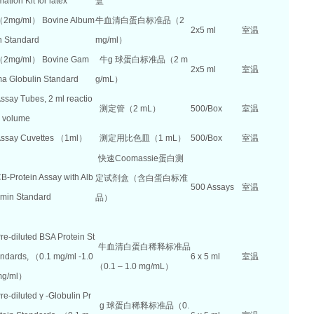
mation Kit for latex
盒
2mg/ml） Bovine Album
牛血清白蛋白标准品（2
2x5 ml
室温
n Standard
mg/ml）
（2mg/ml） Bovine Gam
牛
g
球蛋白标准品（
2 m
2x5 ml
室温
a Globulin Standard
g/mL
）
ssay Tubes, 2 ml reactio
测定管（
2 mL
）
500/Box
室温
 volume
ssay Cuvettes （1ml）
测定用比色皿
（
1 mL
）
500/Box
室温
快速
Coomassie
蛋白测
B-Protein Assay with Alb
定试剂盒（含白蛋白标准
500 Assays
室温
min Standard
品）
re-diluted BSA Protein St
牛血清白蛋白稀释标准品
ndards, （0.1 mg/ml -1.0
6 x 5 ml
室温
（0.1 – 1.0 mg/mL）
mg/ml）
re-diluted
γ
-Globulin Pr
g
球蛋白稀释标准品（
0.