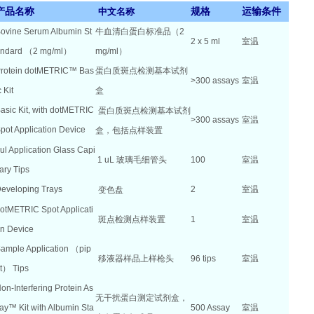
产品名称
规格
运输条件
中文名称
ovine Serum Albumin St
牛血清白蛋白标准品（2
2 x 5 ml
室温
ndard （2 mg/ml）
mg/ml）
rotein dotMETRIC™ Bas
蛋白质斑点检测基本试剂
>300 assays
室温
c Kit
盒
asic Kit, with dotMETRIC
蛋白质斑点检测基本试剂
>300 assays
室温
pot Application Device
盒，包括点样装置
ul Application Glass Capi
1 uL
玻璃毛细管头
100
室温
lary Tips
eveloping Trays
2
室温
变色盘
otMETRIC Spot Applicati
斑点检测点样装置
1
室温
n Device
ample Application （pip
移液器样品上样枪头
96 tips
室温
t） Tips
on-Interfering Protein As
无干扰蛋白测定试剂盒，
ay™ Kit with Albumin Sta
500 Assay
室温