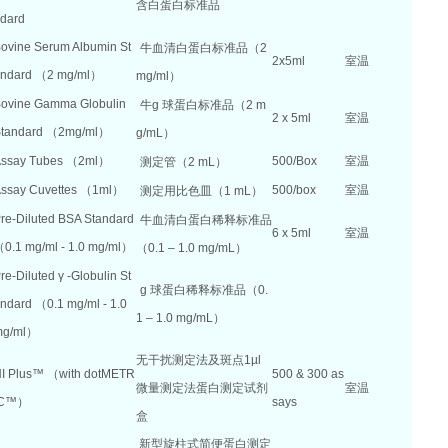
含白蛋白标准品
dard
ovine Serum Albumin St
牛血清白蛋白标准品（2
2x5ml
室温
ndard （2 mg/ml）
mg/ml）
ovine Gamma Globulin
牛
g
球蛋白标准品（
2 m
2 x 5ml
室温
tandard （2mg/ml）
g/mL
）
ssay Tubes （2ml）
500/Box
室温
测定管（
2 mL
）
ssay Cuvettes （1ml）
500/box
室温
测定用比色皿
（
1 mL
）
re-Diluted BSA Standard
牛血清白蛋白稀释标准品
6 x 5ml
室温
0.1 mg/ml - 1.0 mg/ml）
（0.1 – 1.0 mg/mL）
re-Diluted
γ
-Globulin St
g
球蛋白稀释标准品（
0.
ndard （0.1 mg/ml - 1.0
1 – 1.0 mg/mL
）
mg/ml）
无干扰测定法及斑点
1µl
I Plus™ （with dotMETR
500 & 300 as
微量测定法蛋白测定试剂
室温
IC™）
says
盒
新型旋柱式简便蛋白测定