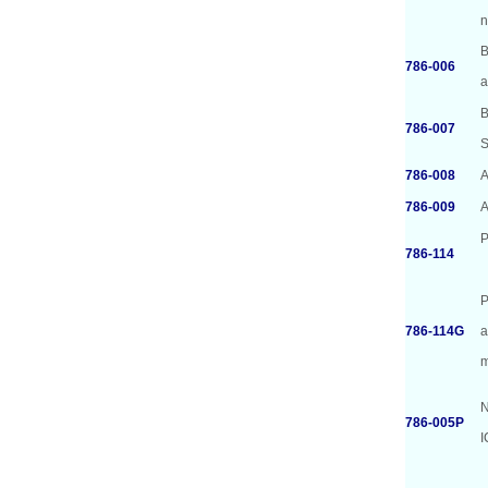
n
B
786-006
a
B
786-007
S
786-008
A
786-009
A
P
786-114
（
P
786-114G
a
N
786-005P