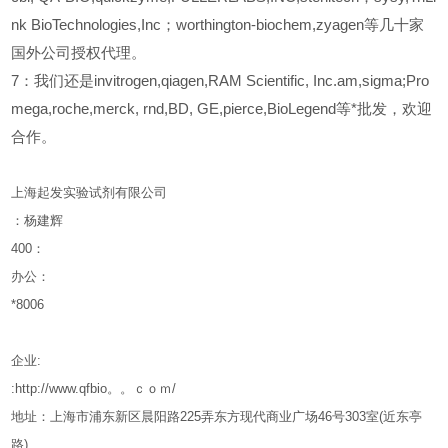
nk BioTechnologies,Inc；worthington-biochem,zyagen等几十家
国外公司授权代理。
7：我们还是invitrogen,qiagen,RAM Scientific, Inc.am,sigma;Pro
mega,roche,merck, rnd,BD, GE,pierce,BioLegend等*批发，欢迎
合作。
上海起发实验试剂有限公司
：杨建辉
400
：
办公：
*8006
企业
:
:http://www.qfbio。。ｃｏｍ/
地址：上海市浦东新区晨阳路
225
弄东方现代商业广场
46
号
303
室
(
近东亭
路
)