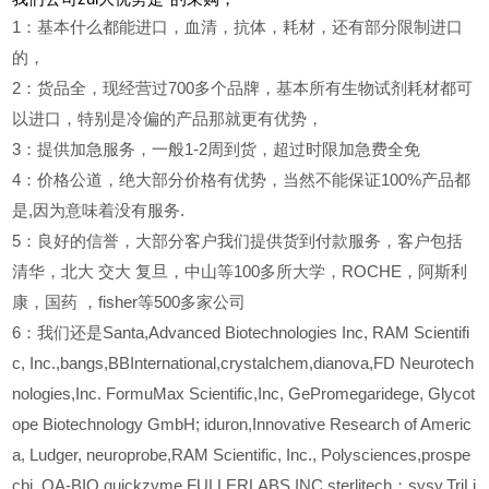
1
：基本什么都能进口，血清，抗体，耗材，还有部分限制进口
的，
2
：货品全，现经营过700多个品牌，基本所有生物试剂耗材都可
以进口，特别是冷偏的产品那就更有优势，
3
：提供加急服务，一般1-2周到货，超过时限加急费全免
4
：价格公道，绝大部分价格有优势，当然不能保证100%产品都
是,因为意味着没有服务.
5
：良好的信誉，大部分客户我们提供货到付款服务，客户包括
清华，北大
交大
复旦，中山等100多所大学，ROCHE，阿斯利
康，国药
，fisher等500多家公司
6
：我们还是Santa,Advanced Biotechnologies Inc, RAM Scientifi
c, Inc.,bangs,BBInternational,crystalchem,dianova,FD Neurotech
nologies,Inc. FormuMax Scientific,Inc, GePromegaridege, Glycot
ope Biotechnology GmbH; iduron,Innovative Research of Americ
a, Ludger, neuroprobe,RAM Scientific, Inc., Polysciences,prospe
cbi, QA-BIO,quickzyme,FULLERLABS,INC,sterlitech；sysy,TriLi