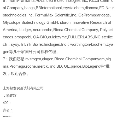
6
：我们还是Santa,Advanced Biotechnologies Inc, Ricca Chemic
al Company,bangs,BBInternational,crystalchem,dianova,FD Neur
otechnologies,Inc. FormuMax Scientific,Inc, GePromegaridege,
Glycotope Biotechnology GmbH; iduron,Innovative Research of
America, Ludger, neuroprobe,Ricca Chemical Company, Polysci
ences,prospecbi, QA-BIO,quickzyme,FULLERLABS,INC,sterlite
ch；sysy,TriLink BioTechnologies,Inc；worthington-biochem,zya
gen等几十家国外公司授权代理。
7：我们还是invitrogen,qiagen,Ricca Chemical Companyam,sig
ma;Promega,roche,merck, rnd,BD, GE,pierce,BioLegend等*批
发，欢迎合作。
上海起发实验试剂有限公司
：杨建辉
400
：
办公：