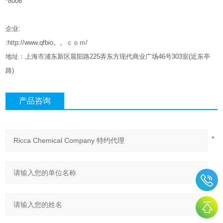
*8006
企业
:
:http://www.qfbio。。ｃｏｍ/
地址：上海市浦东新区晨阳路
225
弄东方现代商业广场
46
号
303
室
(
近东亭
路
)
产品咨询