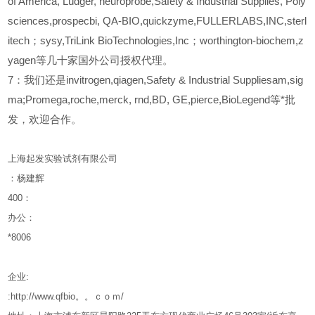
of America, Ludger, neuroprobe,Safety & Industrial Supplies, Poly
sciences,prospecbi, QA-BIO,quickzyme,FULLERLABS,INC,sterl
itech；sysy,TriLink BioTechnologies,Inc；worthington-biochem,z
yagen等几十家国外公司授权代理。
7：我们还是invitrogen,qiagen,Safety & Industrial Suppliesam,sig
ma;Promega,roche,merck, rnd,BD, GE,pierce,BioLegend等*批
发，欢迎合作。
上海起发实验试剂有限公司
：杨建辉
400
：
办公：
*8006
企业
:
:http://www.qfbio。。ｃｏｍ/