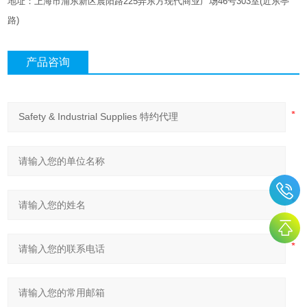
地址：上海市浦东新区晨阳路
225
弄东方现代商业广场
46
号
303
室
(
近东亭
路
)
产品咨询