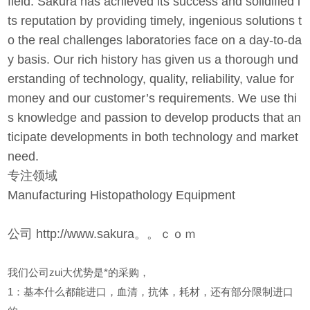
field. Sakura has achieved its success and solidified i
ts reputation by providing timely, ingenious solutions t
o the real challenges laboratories face on a day-to-da
y basis. Our rich history has given us a thorough und
erstanding of technology, quality, reliability, value for
money and our customer’s requirements. We use thi
s knowledge and passion to develop products that an
ticipate developments in both technology and market
need.
专注领域
Manufacturing Histopathology Equipment
公司 http://www.sakura。。ｃｏｍ
我们公司zui大优势是*的采购，
1
：基本什么都能进口，血清，抗体，耗材，还有部分限制进口