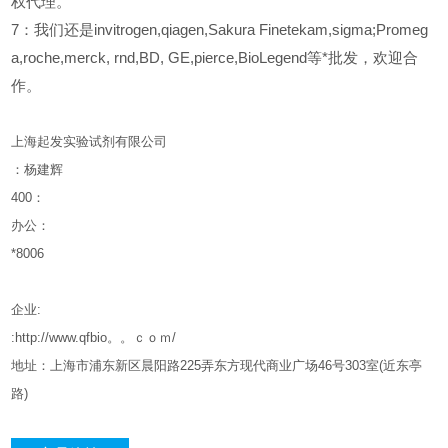
权代理。
7：我们还是invitrogen,qiagen,Sakura Finetekam,sigma;Promeg
a,roche,merck, rnd,BD, GE,pierce,BioLegend等*批发，欢迎合
作。
上海起发实验试剂有限公司
：杨建辉
400
：
办公：
*8006
企业
:
:http://www.qfbio。。ｃｏｍ/
地址：上海市浦东新区晨阳路
225
弄东方现代商业广场
46
号
303
室
(
近东亭
路
)