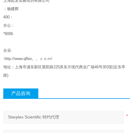
上海起发实验试剂有限公司
：杨建辉
400
：
办公：
*8006
企业
:
:http://www.qfbio。。ｃｏｍ/
地址：上海市浦东新区晨阳路
225
弄东方现代商业广场
46
号
303
室
(
近东亭
路
)
产品咨询