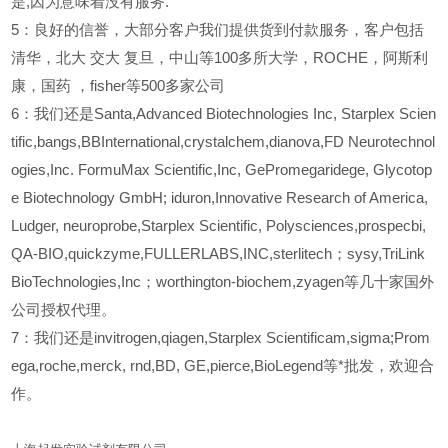
是,因为意味着没有服务.
5
：良好的信誉，大部分客户我们提供货到付款服务，客户包括
清华，北大
交大
复旦，中山等100多所大学，ROCHE，阿斯利
康，国药
，fisher等500多家公司
6
：我们还是Santa,Advanced Biotechnologies Inc, Starplex Scien
tific,bangs,BBInternational,crystalchem,dianova,FD Neurotechnol
ogies,Inc. FormuMax Scientific,Inc, GePromegaridege, Glycotop
e Biotechnology GmbH; iduron,Innovative Research of America,
Ludger, neuroprobe,Starplex Scientific, Polysciences,prospecbi,
QA-BIO,quickzyme,FULLERLABS,INC,sterlitech；sysy,TriLink
BioTechnologies,Inc；worthington-biochem,zyagen等几十家国外
公司授权代理。
7：我们还是invitrogen,qiagen,Starplex Scientificam,sigma;Prom
ega,roche,merck, rnd,BD, GE,pierce,BioLegend等*批发，欢迎合
作。