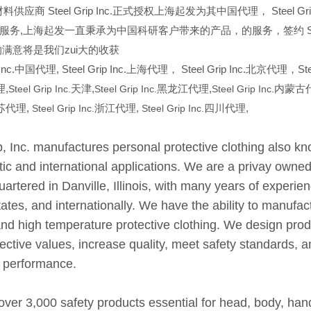
供应商 Steel Grip Inc.正式授权上海起发为其中国代理， Steel 
服务,上海起发一直秉承为中国科研客户带来的产品，的服务，签约 Steel
的满意将是我们zui大的收获
Inc.
中国代理, Steel Grip Inc.上海代理， Steel Grip Inc.北京代理，Stee
理,
Steel Grip Inc.
天津,
Steel Grip Inc.
黑龙江代理,
Steel Grip Inc.
内蒙古代
苏代理,
Steel Grip Inc.
浙江代理,
Steel Grip Inc.
四川代理,
p, Inc. manufactures personal protective clothing also 
ic and international applications. We are a privay owned
artered in Danville, Illinois, with many years of experien
tates, and internationally. We have the ability to manufact
and high temperature protective clothing. We design pro
ective values, increase quality, meet safety standards, 
t performance.
over 3,000 safety products essential for head, body, hand