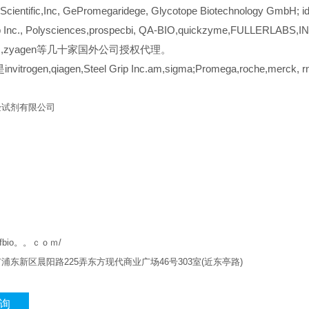
cientific,Inc, GePromegaridege, Glycotope Biotechnology GmbH; idu
ip Inc., Polysciences,prospecbi, QA-BIO,quickzyme,FULLERLABS,INC
hem,zyagen等几十家国外公司授权代理。
itrogen,qiagen,Steel Grip Inc.am,sigma;Promega,roche,mer
验试剂有限公司
w.qfbio。。ｃｏｍ/
市浦东新区晨阳路
225
弄东方现代商业广场
46
号
303
室
(
近东亭路
)
询