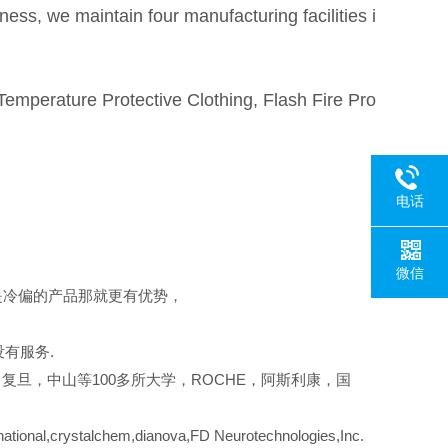
ess, we maintain four manufacturing facilities i
h Temperature Protective Clothing, Flash Fire Pro
电话
微信
是冷偏的产品那就更有优势，
有服务.
复旦，中山等100多所大学，ROCHE，阿斯利康，国
tional,crystalchem,dianova,FD Neurotechnologies,Inc.