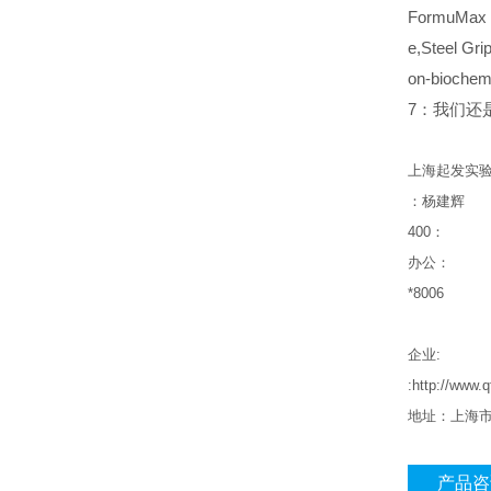
FormuMax S
e,Steel Gr
on-bioc
7：我们还是inv
上海起发实
：杨建辉
400
：
办公：
*8006
企业
:
:http://ww
地址：上海
产品咨