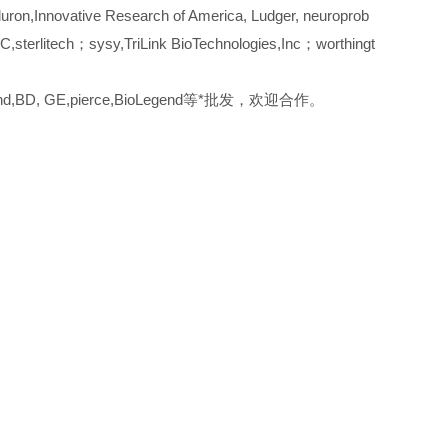
ron,Innovative Research of America, Ludger, neuroprob
,sterlitech；sysy,TriLink BioTechnologies,Inc；worthingt
ck, rnd,BD, GE,pierce,BioLegend等*批发，欢迎合作。