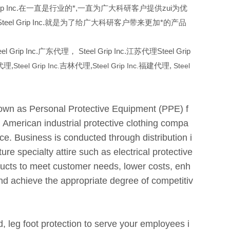
Grip Inc.在一直是行业的*,一直为广大科研客户提供zui为优
 Grip Inc.就是为了给广大科研客户带来更加*的产品
l Grip Inc.广东代理， Steel Grip Inc.江苏代理Steel Grip
理,
Steel Grip Inc.
吉林代理,
Steel Grip Inc.
福建代理,
Steel
known as Personal Protective Equipment (PPE) f
 American industrial protective clothing compa
ce. Business is conducted through distribution i
ure specialty attire such as electrical protective
ducts to meet customer needs, lower costs, enh
and achieve the appropriate degree of competitiv
, leg foot protection to serve your employees i