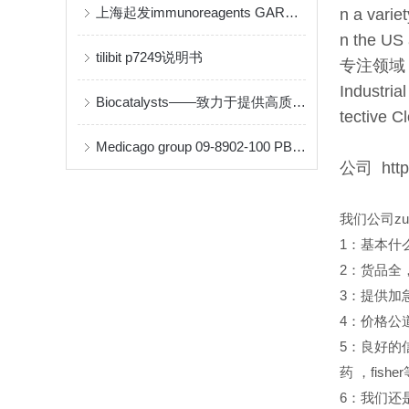
上海起发immunoreagents GARHRP-050说明书
n a varie
n the US 
tilibit p7249说明书
专注领域
Industria
Biocatalysts——致力于提供高质量的酶和生物催化解决方案
tective C
Medicago group 09-8902-100 PBS-Tween 缓冲液片剂说明书
公司 http
我们公司z
1
：基本什
2
：货品全
3
：提供加
4
：价格公
5
：良好的
药
，fish
6
：我们还是Sant