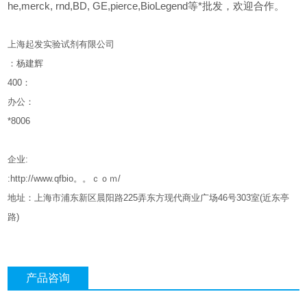
he,merck, rnd,BD, GE,pierce,BioLegend等*批发，欢迎合作。
上海起发实验试剂有限公司
：杨建辉
400
：
办公：
*8006
企业
:
:http://www.qfbio。。ｃｏｍ/
地址：上海市浦东新区晨阳路
225
弄东方现代商业广场
46
号
303
室
(
近东亭
路
)
产品咨询