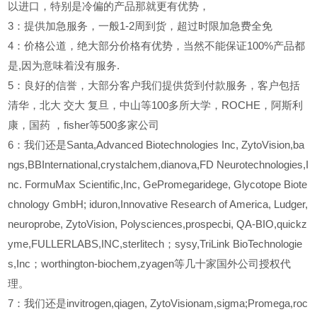
以进口，特别是冷偏的产品那就更有优势，
3
：提供加急服务，一般1-2周到货，超过时限加急费全免
4
：价格公道，绝大部分价格有优势，当然不能保证100%产品都
是,因为意味着没有服务.
5
：良好的信誉，大部分客户我们提供货到付款服务，客户包括
清华，北大
交大
复旦，中山等100多所大学，ROCHE，阿斯利
康，国药
，fisher等500多家公司
6
：我们还是Santa,Advanced Biotechnologies Inc, ZytoVision,ba
ngs,BBInternational,crystalchem,dianova,FD Neurotechnologies,I
nc. FormuMax Scientific,Inc, GePromegaridege, Glycotope Biote
chnology GmbH; iduron,Innovative Research of America, Ludger,
neuroprobe, ZytoVision, Polysciences,prospecbi, QA-BIO,quickz
yme,FULLERLABS,INC,sterlitech；sysy,TriLink BioTechnologie
s,Inc；worthington-biochem,zyagen等几十家国外公司授权代
理。
7：我们还是invitrogen,qiagen, ZytoVisionam,sigma;Promega,roc