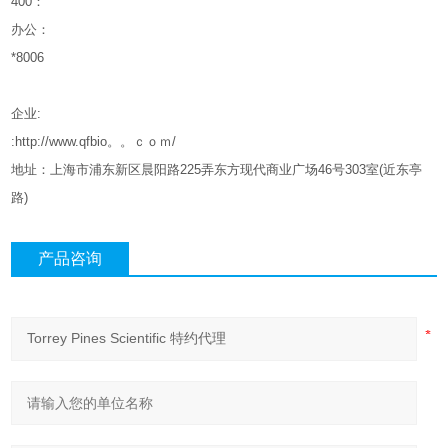
400
：
办公：
*8006
企业
:
:http://www.qfbio。。ｃｏｍ/
地址：上海市浦东新区晨阳路
225
弄东方现代商业广场
46
号
303
室
(
近东亭
路
)
产品咨询