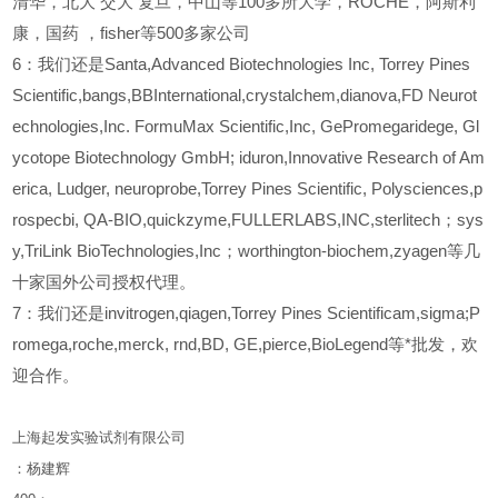
清华，北大
交大
复旦，中山等100多所大学，ROCHE，阿斯利
康，国药
，fisher等500多家公司
6
：我们还是Santa,Advanced Biotechnologies Inc, Torrey Pines
Scientific,bangs,BBInternational,crystalchem,dianova,FD Neurot
echnologies,Inc. FormuMax Scientific,Inc, GePromegaridege, Gl
ycotope Biotechnology GmbH; iduron,Innovative Research of Am
erica, Ludger, neuroprobe,Torrey Pines Scientific, Polysciences,p
rospecbi, QA-BIO,quickzyme,FULLERLABS,INC,sterlitech；sys
y,TriLink BioTechnologies,Inc；worthington-biochem,zyagen等几
十家国外公司授权代理。
7：我们还是invitrogen,qiagen,Torrey Pines Scientificam,sigma;P
romega,roche,merck, rnd,BD, GE,pierce,BioLegend等*批发，欢
迎合作。
上海起发实验试剂有限公司
：杨建辉