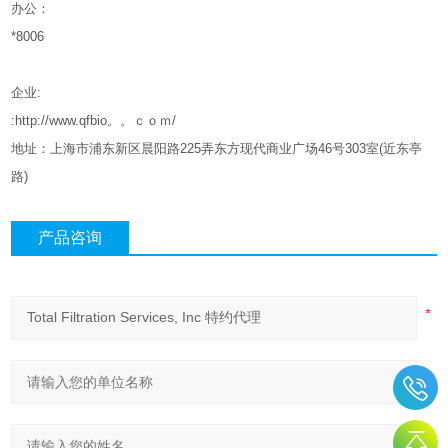
办公：
*8006
企业
:
:http://www.qfbio。。ｃｏｍ/
地址：上海市浦东新区晨阳路
225
弄东方现代商业广场
46
号
303
室
(
近东亭
路
)
产品咨询