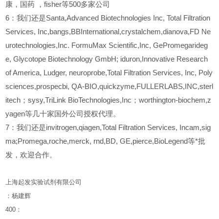
康，国药
，fisher等500多家公司
6
：我们还是Santa,Advanced Biotechnologies Inc, Total Filtration
Services, Inc,bangs,BBInternational,crystalchem,dianova,FD Ne
urotechnologies,Inc. FormuMax Scientific,Inc, GePromegarideg
e, Glycotope Biotechnology GmbH; iduron,Innovative Research
of America, Ludger, neuroprobe,Total Filtration Services, Inc, Poly
sciences,prospecbi, QA-BIO,quickzyme,FULLERLABS,INC,sterl
itech；sysy,TriLink BioTechnologies,Inc；worthington-biochem,z
yagen等几十家国外公司授权代理。
7：我们还是invitrogen,qiagen,Total Filtration Services, Incam,sig
ma;Promega,roche,merck, rnd,BD, GE,pierce,BioLegend等*批
发，欢迎合作。
上海起发实验试剂有限公司
：杨建辉
400
：