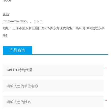
*8006
企业
:
:http://www.qfbio。。ｃｏｍ/
地址：上海市浦东新区晨阳路
225
弄东方现代商业广场
46
号
303
室
(
近东亭
路
)
产品咨询