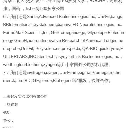
清华，北大
交大
复旦，中山等100多所大学，ROCHE，阿斯利
康，国药
，fisher等500多家公司
6
：我们还是Santa,Advanced Biotechnologies Inc, Uni-Fit,bangs,
BBInternational,crystalchem,dianova,FD Neurotechnologies,Inc.
FormuMax Scientific,Inc, GePromegaridege, Glycotope Biotechn
ology GmbH; iduron,Innovative Research of America, Ludger, ne
uroprobe,Uni-Fit, Polysciences,prospecbi, QA-BIO,quickzyme,F
ULLERLABS,INC,sterlitech；sysy,TriLink BioTechnologies,Inc；
worthington-biochem,zyagen等几十家国外公司授权代理。
7：我们还是invitrogen,qiagen,Uni-Fitam,sigma;Promega,roche,
merck, rnd,BD, GE,pierce,BioLegend等*批发，欢迎合作。
上海起发实验试剂有限公司
：杨建辉
400
：
办公：