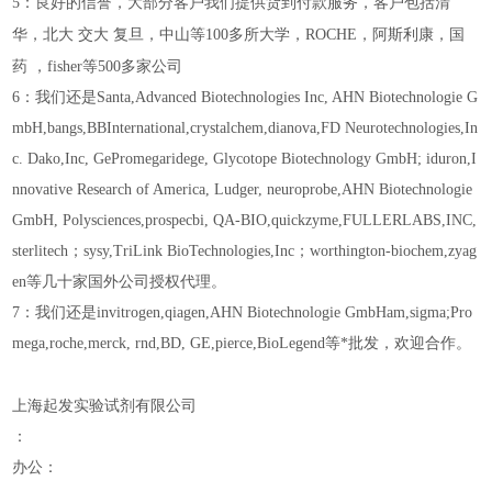
5：良好的信誉，大部分客户我们提供货到付款服务，客户包括清
华，北大
交大
复旦，中山等100多所大学，ROCHE，阿斯利康，国
药
，fisher等500多家公司
6：我们还是Santa,Advanced Biotechnologies Inc,
AHN Biotechnologie G
mbH
,bangs,BBInternational,crystalchem,dianova,FD Neurotechnologies,In
c. Dako,Inc, GePromegaridege, Glycotope Biotechnology GmbH; iduron,I
nnovative Research of America, Ludger, neuroprobe,
AHN Biotechnologie
GmbH
, Polysciences,prospecbi, QA-BIO,quickzyme,FULLERLABS,INC,
sterlitech；sysy,TriLink BioTechnologies,Inc；worthington-biochem,zyag
en等几十家国外公司授权代理。
7：我们还是invitrogen,qiagen,
AHN Biotechnologie GmbH
am,sigma;Pro
mega,roche,merck, rnd,BD, GE,pierce,BioLegend等*批发，欢迎合作。
上海起发实验试剂有限公司
：
办公：