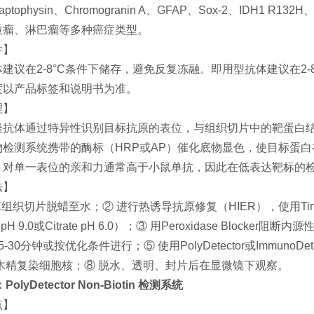
naptophysin、Chromogranin A、GFAP、Sox-2、IDH1
质瘤、淋巴瘤等多种癌症类型。
件】
建议在2-8°C条件下储存，避免反复冻融。即用型抗体建议在2
度以产品标签和说明书为准。
理】
隆抗体通过特异性识别目标抗原的表位，与组织切片中的靶蛋白结
物检测系统携带的酶标（HRP或AP）催化底物显色，使目标蛋
，对单一表位的亲和力通常高于小鼠单抗，因此在低表达靶标的
法】
PE组织切片脱蜡至水；② 进行热诱导抗原修复（HIER），使用Tint
TA pH 9.0或Citrate pH 6.0）；③ 用Peroxidase B
-30分钟或按优化条件进行；⑤ 使用PolyDetector或Immuno
苏木精复染细胞核；⑧ 脱水、透明、封片后在显微镜下观察。
olyDetector
Non-Biotin
检测系统
点】