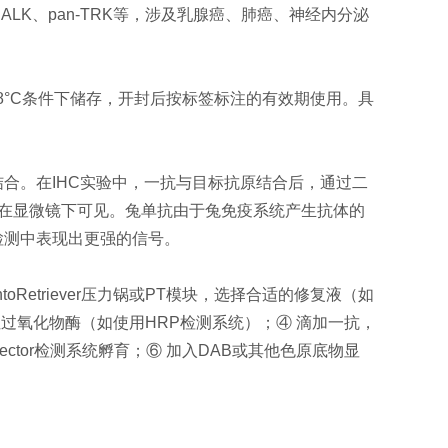
 R132H、ALK、pan-TRK等，涉及乳腺癌、肺癌、神经内分泌
-8°C条件下储存，开封后按标签标注的有效期使用。具
合。在IHC实验中，一抗与目标抗原结合后，通过二
白在显微镜下可见。兔单抗由于兔免疫系统产生抗体的
检测中表现出更强的信号。
oRetriever压力锅或PT模块，选择合适的修复液（如
locker阻断内源性过氧化物酶（如使用HRP检测系统）；④ 滴加一抗，
Detector检测系统孵育；⑥ 加入DAB或其他色原底物显