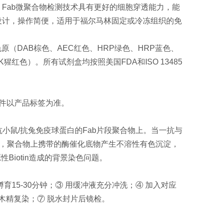
C检测系统。Fab微聚合物检测技术具有更好的细胞穿透能力，能
设计，操作简便，适用于福尔马林固定或冷冻组织的免
P色原（DAB棕色、AEC红色、HRP绿色、HRP蓝色、
K猩红色）。所有试剂盒均按照美国FDA和ISO 13485
条件以产品标签为准。
记在抗小鼠/抗兔免疫球蛋白的Fab片段聚合物上。当一抗与
的Fc段，聚合物上携带的酶催化底物产生不溶性有色沉淀，
源性
Biotin
造成的背景染色问题。
温孵育15-30分钟；③ 用缓冲液充分冲洗；④ 加入对应
苏木精复染；⑦ 脱水封片后镜检。