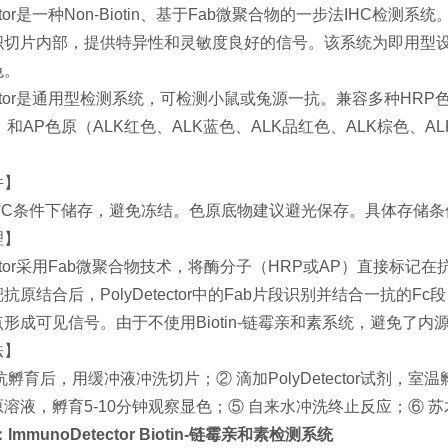
tector是一种Non-Biotin、基于Fab微聚合物的一步法IH
织切片内部，提供特异性和灵敏度良好的信号。该系统为即用型
色。
etector是通用型检测系统，可检测小鼠或兔源一抗。兼容多种HR
）和AP色原（ALK红色、ALK蓝色、ALK品红色、ALK棕色、AL
。
件】
8°C条件下储存，避免冻结。色原底物建议避光保存。具体存储
理】
etector采用Fab微聚合物技术，将酶分子（HRP或AP）直接标
抗原结合后，PolyDetector中的Fab片段识别并结合一抗
点形成可见信号。由于不使用
Biotin
-链霉亲和素系统，避免了内
法】
抗孵育后，用缓冲液冲洗切片；② 滴加PolyDetector试剂，室
溶液，孵育5-10分钟观察显色；⑤ 自来水冲洗终止反应；⑥ 
mmunoDetector
Biotin
-链霉亲和素检测系统