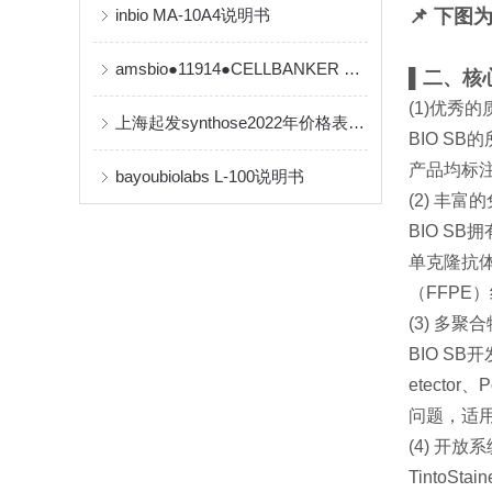
inbio MA-10A4说明书
📌 下
amsbio●11914●CELLBANKER 2 细胞冻存液【产品说明书】
▌二、核
(1)优秀
上海起发synthose2022年价格表，欢迎订购！
BIO SB
产品均标注"
bayoubiolabs L-100说明书
(2) 丰
BIO S
单克隆抗
（FFP
(3) 多聚
BIO SB
etector
问题，适
(4) 开
Tinto