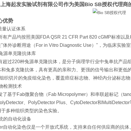
图为上海起发实验试剂
有限公司作为美国
Bio SB授权代理
商
心优势
的质量认证体系
的所有产品均按照美国FDA QSR 21 CFR Part 820 cGMP标
体外诊断用途（For in Vitro Diagnostic Use）"，为
富的兔源单克隆抗体库
B拥有超过220种兔源单克隆抗体，是分子病理学行业中兔单抗产
体和兔多克隆抗体，具有更高的亲和力、更强的信号输出和更低
E）组织切片的免疫组化染色，覆盖癌症标志物、神经内分泌标志
合物检测技术
开发了基于Fab微聚合物（Fab Micropolymer）和串联超标记（tand
、PolyDetector、PolyDetector Plus、CytoDetector
用于多种组织类型的染色实验。
放系统的自动化设备
Stainer自动化染色仪是一个开放式系统，支持来自任何供应商