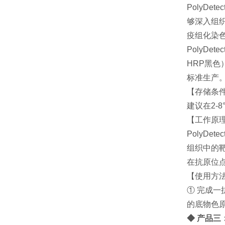
PolyDe
够深入组
疫组化染
PolyD
HRP黑色
标准生产
【存储条
建议在2-
【工作原
PolyD
组织中的靶
在抗原位
【使用方
① 完成一
的底物色原
◆ 产品三：I