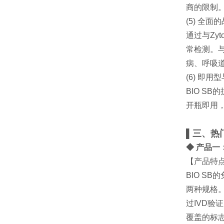
商的限制。
(5) 全
通过与Zy
常检测。与
病、呼吸
(6) 即
BIO SB
开瓶即用
▌三、热
◆ 产品一：兔
【产品特
BIO SB
两种规格
过IVD验
覆盖的标志