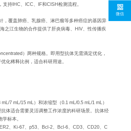
持IHC、ICC、IF和CISH检测流程。
微信
CISH探针，覆盖肺癌、乳腺癌、淋巴瘤等多种癌症的基因异
。与上海之江生物的合作提供了肝炎病毒、HIV、性传播疾
缩型（Concentrated）两种规格。即用型抗体无需滴定优化，
行优化稀释比例，适合科研用途。
/15 mL）和浓缩型（0.1 mL/0.5 mL/1 mL）
型抗体适合需要灵活调整工作浓度的科研场景。抗体经
胞学标本。
67、p53、Bcl-2、Bcl-6、CD3、CD20、C