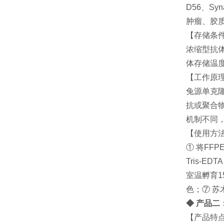
D56、Sy
肿瘤、胶
【存储条
浓缩型抗体
体存储温
【工作原
兔源单克
抗或聚合
机制不同
【使用方
① 将FF
Tris-ED
室温孵育15
色；⑦ 
◆ 产品二：P
【产品特