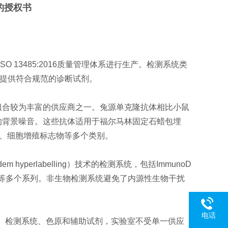
的授权书
准以及ISO 13485:2016质量管理体系进行生产。检测系统类
临床实验室提供符合规范的诊断试剂。
品组合较为丰富的供应商之一。兔源单克隆抗体相比小鼠
的背景噪音。这些抗体适用于福尔马林固定石蜡包埋
物、细胞增殖标志物等多个类别。
em hyperlabelling）技术的检测系统，包括ImmunoD
和MultiDetector等多个系列。非生物检测系统避免了内源性生物干扰
电话
的抗体、检测系统、色原和辅助试剂，实验室不受单一供应