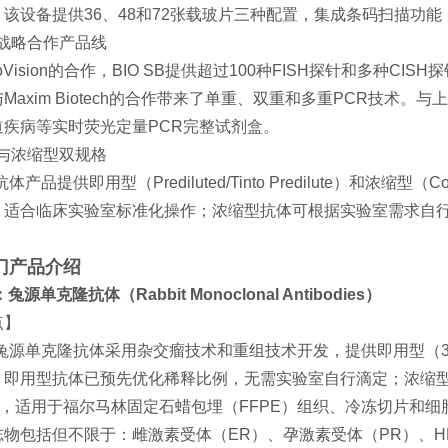
该设备提供36、48和72张载玻片三种配置，集成条码扫描功能，支
面的战略合作产品线
toVision的合作，BIO SB提供超过100种FISH探针和多种
Maxim Biotech的合作带来了单重、双重和多重PCR技术
道疾病等实时荧光定量PCR完整试剂盒。
用型与浓缩型双规格
的抗体产品提供即用型（Prediluted/Tinto Predilute）和浓
，适合临床实验室标准化操作；浓缩型抗体可根据实验室需求自
门产品介绍
源单克隆抗体（Rabbit Monoclonal Antibodies）
点】
的兔源单克隆抗体采用杂交瘤技术和重组技术开发，提供即用型（3 mL/7 mL
。即用型抗体已预先优化稀释比例，无需实验室自行滴定；浓缩
证，适用于福尔马林固定石蜡包埋（FFPE）组织、冷冻切片和细
物包括但不限于：雌激素受体（ER）、孕激素受体（PR）、HER2、Ki-