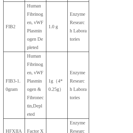
Human
Fibrinog
Enzyme
en, vWF
Researc
FIB2
1.0 g
Plasmin
h Labora
ogen De
tories
pleted
Human
Fibrinog
en, vWF
Enzyme
FIB3-1.
Plasmin
1g（4*
Researc
0gram
ogen &
0.25g）
h Labora
Fibronec
tories
tin,Depl
eted
Enzyme
HFXIIA
Factor X
Researc