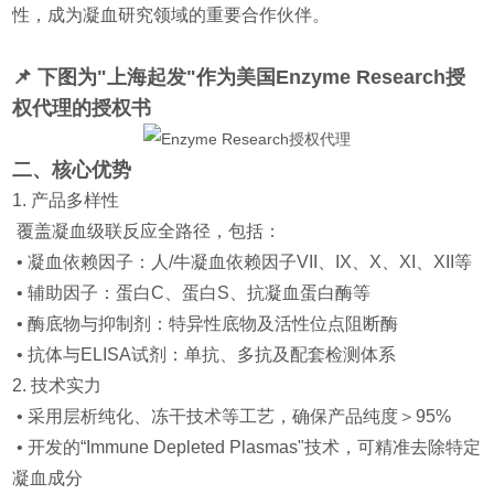
性，成为凝血研究领域的重要合作伙伴。
📌 下图为"上海起
发"作为美国Enzyme Research授
权代
理的授权书
二、核心优势
1. 产品多样性
覆盖凝血级联反应全路径，包括：
•
凝血
依赖
因子
：人/牛
凝血
依赖
因子
VII、IX、X、XI、XII等
• 辅助因子：蛋白C、蛋白S、抗凝血蛋白酶等
• 酶底物与抑制剂：特异性底物及活性位点阻断酶
• 抗体与ELISA试剂：单抗、多抗及配套检测体系
2. 技术实力
• 采用层析纯化、冻干技术等工艺，确保产品纯度＞95%
• 开发的“Immune Depleted Plasmas"技术，可精准去除特定
凝血成分