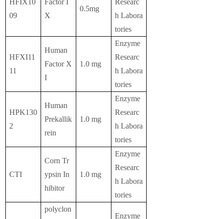
HFIX10
Factor I
Researc
0.5mg
09
X
h Labora
tories
Enzyme
Human
HFXI11
Researc
Factor X
1.0 mg
11
h Labora
I
tories
Enzyme
Human
HPK130
Researc
Prekallik
1.0 mg
2
h Labora
rein
tories
Enzyme
Corn Tr
Researc
CTI
ypsin In
1.0 mg
h Labora
hibitor
tories
polyclon
Enzyme