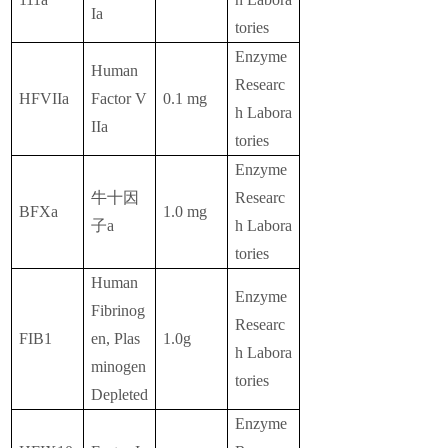
Ia
tories
Enzyme
Human
Researc
HFVIIa
Factor V
0.1 mg
h Labora
IIa
tories
Enzyme
牛十因
Researc
BFXa
1.0 mg
子a
h Labora
tories
Human
Enzyme
Fibrinog
Researc
FIB1
en, Plas
1.0g
h Labora
minogen
tories
Depleted
Enzyme