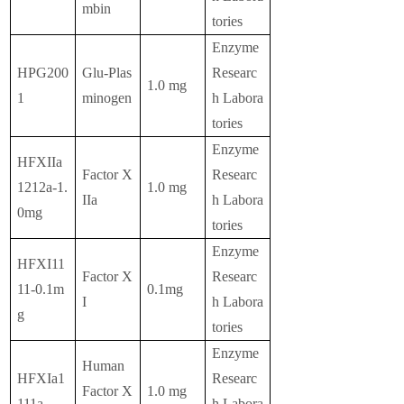
mbin
tories
Enzyme
HPG200
Glu-Plas
Researc
1.0 mg
1
minogen
h Labora
tories
Enzyme
HFXIIa
Factor X
Researc
1212a-1.
1.0 mg
IIa
h Labora
0mg
tories
Enzyme
HFXI11
Factor X
Researc
11-0.1m
0.1mg
I
h Labora
g
tories
Enzyme
Human
HFXIa1
Researc
Factor X
1.0 mg
111a
h Labora