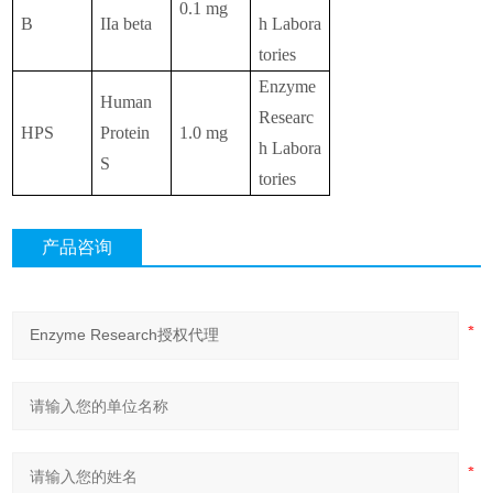
0.1 mg
B
IIa beta
h Labora
tories
Enzyme
Human
Researc
HPS
Protein
1.0 mg
h Labora
S
tories
产品咨询