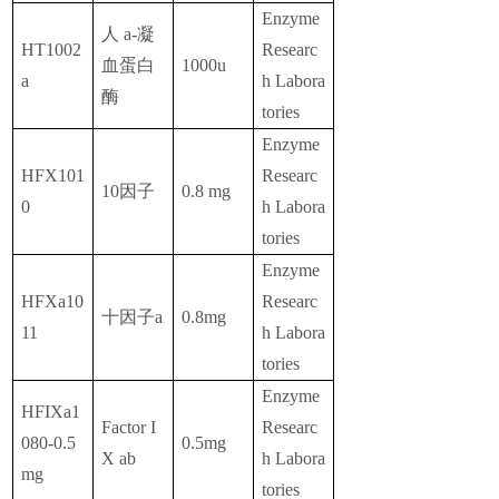
Enzyme
人 a-
凝
HT1002
Researc
血蛋白
1000u
a
h Labora
酶
tories
Enzyme
HFX101
Researc
10因子
0.8 mg
0
h Labora
tories
Enzyme
HFXa10
Researc
十因子a
0.8mg
11
h Labora
tories
Enzyme
HFIXa1
Factor I
Researc
080-0.5
0.5mg
X ab
h Labora
mg
tories