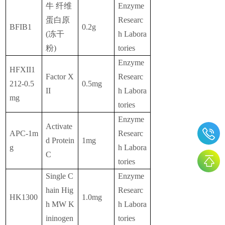
牛 纤维
Enzyme
蛋白原
Researc
BFIB1
0.2g
(冻干
h Labora
粉)
tories
Enzyme
HFXII1
Factor X
Researc
212-0.5
0.5mg
II
h Labora
mg
tories
Enzyme
Activate
APC-1m
Researc
d Protein
1mg
g
h Labora
C
tories
Single C
Enzyme
hain Hig
Researc
HK1300
1.0mg
h MW K
h Labora
ininogen
tories