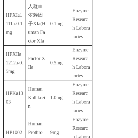
人
凝血
Enzyme
HFXIa1
依赖
因
Researc
111a-0.1
子
XIa(H
0.1mg
h Labora
mg
uman Fa
tories
ctor XIa
Enzyme
HFXIIa
Factor X
Researc
1212a-0.
0.5mg
IIa
h Labora
5mg
tories
Enzyme
Human
HPKa13
Researc
Kallikrei
1.0mg
03
h Labora
n
tories
Enzyme
Human
Researc
HP1002
Prothro
9mg
h Labora