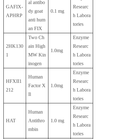
al antibo
GAFIX-
Researc
dy goat
0.1 mg
APHRP
h Labora
anti hum
tories
an FIX
Two Ch
Enzyme
2HK130
ain High
Researc
1.0mg
1
MW Kin
h Labora
inogen
tories
Enzyme
Human
HFXII1
Researc
Factor X
1.0mg
212
h Labora
Il
tories
Enzyme
Human
Researc
HAT
Antithro
1.0 mg
h Labora
mbin
tories