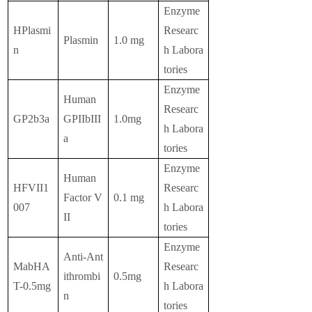
Enzyme
HPlasmi
Researc
Plasmin
1.0 mg
n
h Labora
tories
Enzyme
Human
Researc
GP2b3a
GPIIbIII
1.0mg
h Labora
a
tories
Enzyme
Human
HFVII1
Researc
Factor V
0.1 mg
007
h Labora
II
tories
Enzyme
Anti-Ant
MabHA
Researc
ithrombi
0.5mg
T-0.5mg
h Labora
n
tories