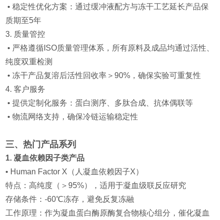
• 稳定性优化方案：通过缓冲液配方与冻干工艺延长产品保
质期至5年
3. 质量管控
• 严格遵循ISO质量管理体系，所有原料及成品均通过活性、
纯度双重检测
• 冻干产品复溶后活性回收率＞90%，确保实验可重复性
4. 客户服务
• 提供定制化服务：蛋白测序、多肽合成、抗体偶联等
• 物流网络支持，确保冷链运输稳定性
三、热门产品系列
1.
凝血
依赖
因子
类产品
• Human Factor X（人
凝血
依赖
因子
X）
特点：高纯度（＞95%），适用于凝血级联反应研究
存储条件：-60℃冻存，避免反复冻融
工作原理：作为
凝血蛋白酶
原酶复合物核心组分，催化
凝血