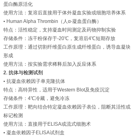
蛋白酶
原活化
使用方法：复溶后直接用于体外凝血实验或细胞培养体系
• Human Alpha Thrombin（人α-
凝血蛋白酶
）
特点：活性稳定，支持凝血时间测定及药物抑制实验
存储条件：冻干粉保存于-20℃，复溶后4℃短期存放
工作原理：通过切割纤维蛋白原生成纤维蛋白，诱导血凝块
形成
使用方法：按实验需求稀释后加入反应体系
2. 抗体与检测试剂
• 抗
凝血
依赖
因子
单克隆抗体
特点：高特异性，适用于Western Blot及免疫沉淀
存储条件：4℃冷藏，避免冷冻
工作原理：靶向结合特定
凝血
依赖
因子
表位，阻断其活性或
标记检测
使用方法：直接用于ELISA或流式细胞术
•
凝血
依赖
因子
ELISA试剂盒