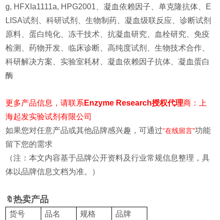
g, HFXIa1111a, HPG2001、
凝血
依赖
因子
、单克隆抗体、E
LISA试剂、科研试剂、生物制药、凝血级联反应、诊断试剂
原料、蛋白纯化、冻干技术、抗凝血研究、血栓研究、免疫
检测、药物开发、临床诊断、高纯度试剂、生物技术合作、
科研解决方案、实验室耗材、
凝血
依赖
因子
抗体、
凝血蛋白
酶
更多产品信息，请联系
Enzyme Research授权代理
商：上
海起发
实验试剂有限公司
如果您对任意产品或其他品牌感兴趣，可通过
功能
“在线留言"
留下您的需求
（注：本文内容基于品牌公开资料及行业常规信息整理，具
体以品牌信息文档为准。）
热
卖产品
🔖
货号
品名
规格
品牌