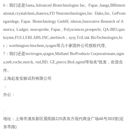
6：我们还是Santa,Advanced Biotechnologies Inc,
Fapas
,bangs,BBIntern
ational,crystalchem,dianova,FD Neurotechnologies,Inc. Dako,Inc, GeProm
egaridege,
Fapas
Biotechnology GmbH; iduron,Innovative Research of A
merica, Ludger, neuroprobe,
Fapas
, Polysciences,prospecbi, QA-BIO,quic
kzyme,FULLERLABS,INC,sterlitech；sysy,TriLink BioTechnologies,In
c；worthington-biochem,zyagen等几十家国外公司授权代理。
7：我们还是invitrogen,qiagen,Midland BioProducts Corporationam,sigm
名*批发，欢迎合
a;neb,roche,merck, rnd,BD, GE,pierce,BioLegend等知
作。
上海起发实验试剂有限公司
：
办公：
:
地址：上海市浦东新区晨阳路225弄东方现代商业广场46号303室(近
东亭路)