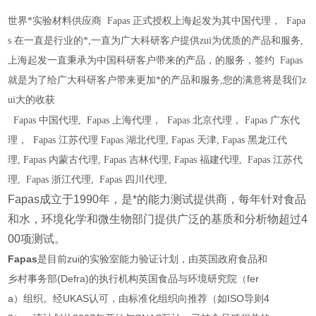
世界*实验材料供应商
Fapas
正式授权上海起发为其中国代理，
Fapa
s
在一直是行业的*,一直为广大科研客户提供zui为优质的产品和服务,
上海起发一直秉承为中国科研客户带来的产品，的服务，签约
Fapas
就是为了给广大科研客户带来更加*的产品和服务,您的满意将是我们z
ui大的收获
Fapas
中国代理,
Fapas
上海代理，
Fapas
北京代理，
Fapas
广东代
理，
Fapas
江苏代理
Fapas
湖北代理,
Fapas
天津,
Fapas
黑龙江代
理,
Fapas
内蒙古代理,
Fapas
吉林代理,
Fapas
福建代理,
Fapas
江苏代
理,
Fapas
浙江代理,
Fapas
四川代理,
Fapas成立于1990年，是*的能力测试提供商，每年针对食品
和水，环境化学和微生物部门提供广泛的基质和分析物超过4
00项测试。
Fapas
是目前zui的实验室能力验证计划，由英国政府食品和
乡村事务部(Defra)的执行机构英国食品与环境研究院（fer
a）组织。经UKAS认可，由标准化组织向推荐（如ISO导则4