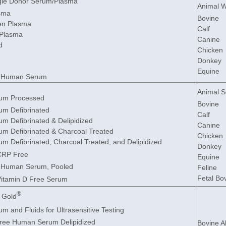
le Donor Serum/Plasma
Animal W
sma
Bovine
en Plasma
Calf
Plasma
Canine
d
Chicken
Donkey
Equine
ot Human Serum
Animal 
um Processed
Bovine
m Defibrinated
Calf
 Defibrinated & Delipidized
Canine
m Defibrinated & Charcoal Treated
Chicken
 Defibrinated, Charcoal Treated, and Delipidized
Donkey
CRP Free
Equine
ot Human Serum, Pooled
Feline
Fetal Bo
Vitamin D Free Serum
®
 Gold
 and Fluids for Ultrasensitive Testing
Free Human Serum Delipidized
Bovine 