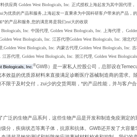
材料供应商
Golden West Biologicals, Inc.
正式授权上海起发为其中国代理，
zui为优质的产品和服务,上海起发一直秉承为中国科研客户带来的产品，
*的产品和服务,您的满意将是我们zui大的收获
Biologicals, Inc.
中国代理,
Golden West Biologicals, Inc.
上海代理，
Golden
Golden West Biologicals, Inc.
江苏代理
Golden West Biologicals, Inc.
湖北代理
,
Golden West Biologicals, Inc.
内蒙古代理,
Golden West Biologicals, Inc.
吉
c.
江苏代理,
Golden West Biologicals, Inc.
浙江代理,
Golden West Biologicals
®
GWB）是一家私人控股公司，总部设在Temec
 Biologicals, Inc.
成本效益的优质原材料来直接满足诊断医疗器械制造商的需求。除
但不限于及时交付，zui少的交货周期，*的产品性能，并与客户
供了广泛的生物产品系列，这些生物产品是开发和制造免疫测定的
级分，疾病状态等离子体，抗原和抗体。GWB还开发了大容量S
人血清超灵敏的测试和矩阵效应游离碱材料校准和控制。我们的