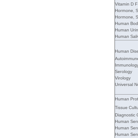
Vitamin D 
Hormone, S
Hormone, S
Human Body 
Human Urin
Human Sali
Human Dise
Autoimmun
Immunolog
Serology
Virology
Universal 
Human Prot
Tissue Cult
Diagnostic
Human Ser
Human Seru
Human Seru