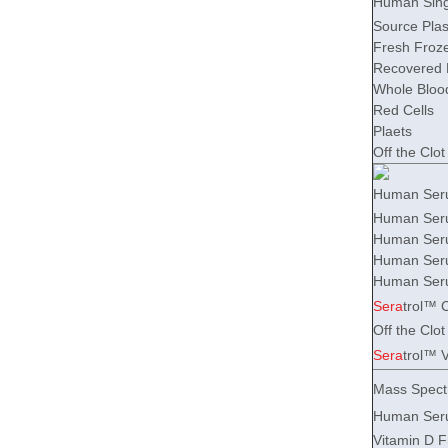
Human Sing
Source Pla
Fresh Froz
Recovered 
Whole Bloo
Red Cells
Plaets
Off the Cl
Human Ser
Human Seru
Human Serum
Human Seru
Human Serum
Sera
trol™ 
Off the Cl
Sera
trol™ 
Mass Spect
Human Serum
Vitamin D 