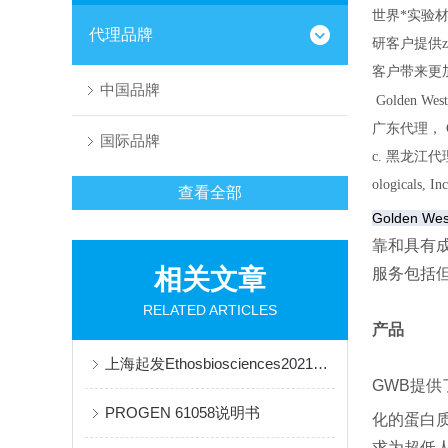
世界*实验
代理品牌
研客户提供
客户带来更加
中国品牌
Golden West 
广东代理，
国际品牌
c.
黑龙江代理
ologicals, In
查看全部
Golden West
靠和具有
相关文章
服务包括
RELATED ARTICLES
产品
上海起发Ethosbiosciences2021年价格表
GWB提
PROGEN 61058说明书
化的蛋白质
求为超低