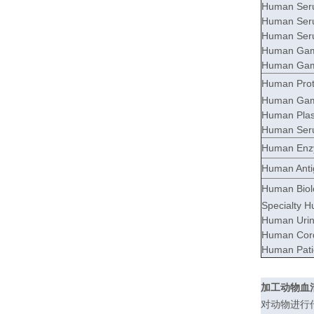
Human Seru
Human Seru
Human Seru
Human Gam
Human Gamm
Human Prote
Human Gam
Human Plas
Human Ser
Human Enz
Human Anti
Human Biolo
Specialty H
Human Uri
Human Cord
Human Pati
加工动物血
对动物进行