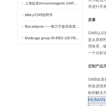
上海起发immunoreagents GARHRP-050说明书
求进行开发
tilibit p7249说明书
质量
Biocatalysts——致力于提供高质量的酶和生物催化解决方案
GWB认识
Medicago group 09-8902-100 PBS-Tween 缓冲液片剂说明书
是从原材
理体系，
一个分析
定制产品
GWB欢
和改进现
标的解决
HUMAN