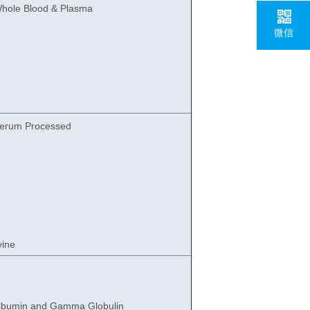
hole Blood & Plasma
微信
Serum Processed
vine
Albumin and Gamma Globulin