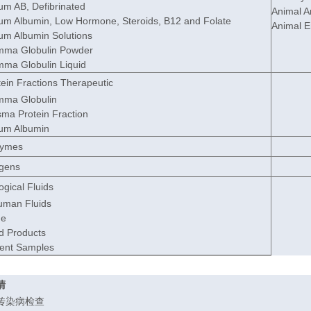
m AB, Defibrinated
Animal A
m Albumin, Low Hormone, Steroids, B12 and Folate
Animal 
m Albumin Solutions
ma Globulin Powder
a Globulin Liquid
in Fractions Therapeutic
ma Globulin
ma Protein Fraction
um Albumin
ymes
gens
gical Fluids
uman Fluids
ne
 Products
ent Samples
清
传染病检查