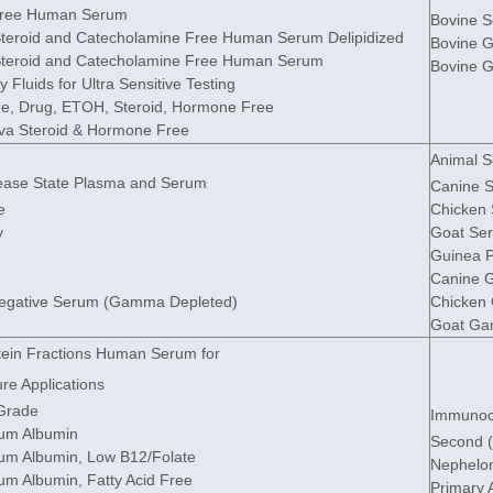
Free Human Serum
Bovine 
teroid and Catecholamine Free Human Serum Delipidized
Bovine 
teroid and Catecholamine Free Human Serum
Bovine G
Fluids for Ultra Sensitive Testing
e, Drug, ETOH, Steroid, Hormone Free
va Steroid & Hormone Free
Animal 
ase State Plasma and Serum
Canine 
e
Chicken
y
Goat Se
Guinea P
Canine 
Negative Serum (Gamma Depleted)
Chicken
Goat Ga
ein Fractions Human Serum for
ure Applications
 Grade
Immunoc
um Albumin
Second (P
m Albumin, Low B12/Folate
Nephelom
m Albumin, Fatty Acid Free
Primary 