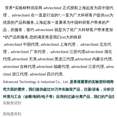
世界*实验材料供应商
advtechind
正式授权上海起发为其中国代
理，
advtechind
在一直是行业的*
,一直为广大科研客户提供zui为
优质的产品和服务,上海起发一直秉承为中国科研客户带来的产
品，的服务，签约
advtechind
就是为了给广大科研客户带来更加
*的产品和服务
,您的满意将是我们zui大的收获
advtechind
中国代理
,
advtechind
上海代理，
advtechind
北京代
理，
advtechind
广东代理，
advtechind
江苏代理
advtechind
湖北
代理
,
天津
,
黑龙江代理
,
内蒙古代理
,
advtechind
advtechind
advtechind
吉林代理
,
福建代理
,
江苏代理
,
advtechind
advtechind
advtechind
advte
浙江代理
,
四川代理
,
chind
advtechind
是香港重要的实验室经销商，
Advanced Technology & Industrial Co., Ltd.,
究方面的需求，我们提供超过30万件实验室产品，仪器/设备，分析仪
环境与工业（诊断/制药/电子等）应用的过滤/分离产品，我们的产品范
实验室试剂
高纯度溶剂