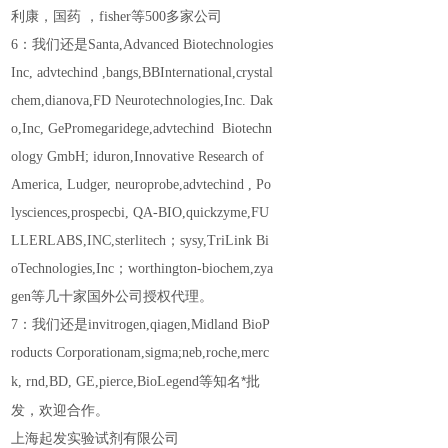
利康，国药
，fisher等500多家公司
6：我们还是Santa,Advanced Biotechnologies
Inc,
advtechind
,bangs,BBInternational,crystal
chem,dianova,FD Neurotechnologies,Inc. Dak
o,Inc, GePromegaridege,
advtechind
Biotechn
ology GmbH; iduron,Innovative Research of
America, Ludger, neuroprobe,
advtechind
, Po
lysciences,prospecbi, QA-BIO,quickzyme,FU
LLERLABS,INC,sterlitech；sysy,TriLink Bi
oTechnologies,Inc；worthington-biochem,zya
gen等几十家国外公司授权代理。
7：我们还是invitrogen,qiagen,Midland BioP
roducts Corporationam,sigma;neb,roche,merc
名*批
k, rnd,BD, GE,pierce,BioLegend等知
发，欢迎合作。
上海起发实验试剂有限公司